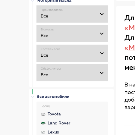
Моторные масла
Производитель
Дл
«
М
Вязкость
Дл
«
М
Состав масла
по
ме
Объём, литры
В н
пос
Все автомобили
доб
Бренд
вар
Toyota
Land Rover
Lexus