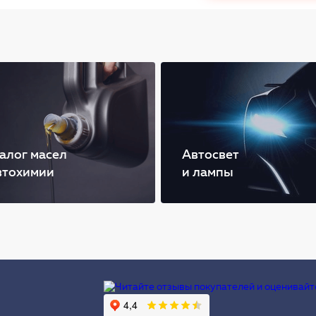
алог масел
Автосвет
втохимии
и лампы
Ы