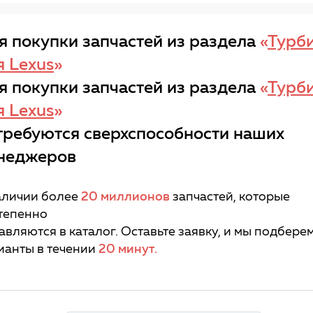
я покупки запчастей из раздела
«
Турб
я Lexus
»
я покупки запчастей из раздела
«
Турб
я Lexus
»
требуются сверхспособности наших
неджеров
аличии более
20 миллионов
запчастей, которые
тепенно
авляются в каталог. Оставьте заявку, и мы подбере
ианты в течении
20 минут.