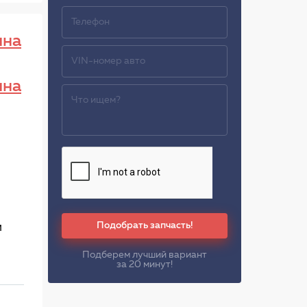
ина
ина
Подобрать запчасть!
м
Подберем лучший вариант
за 20 минут!