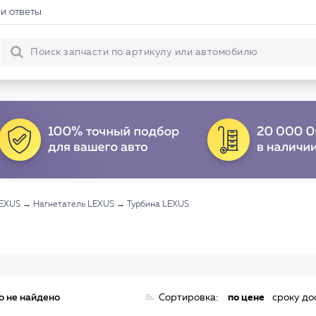
и ответы
LEXUS
→
Нагнетатель LEXUS
→
Турбина LEXUS
о не найдено
Сортировка:
по цене
сроку до