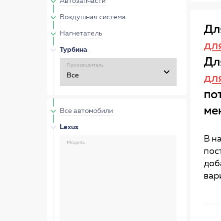
Автозапчасти
Воздушная система
Дл
Нагнетатель
дл
Турбина
Дл
Производитель
дл
по
ме
Все автомобили
Lexus
В н
Модель
пос
доб
вар