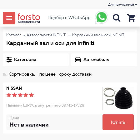
Для покупателей
Подбор в WhatsApp
Каталог
→
Автозапчасти INFINITI
→
Карданный вал и оси INFINITI
Карданный вал и оси для Infiniti
Категория
Автомобиль
Сортировка:
по цене
сроку доставки
NISSAN
Пыльник ШРУСа внутреннего 39741-17V28
Цена
Купить
Нет в наличии