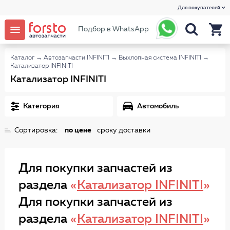
Для покупателей
Подбор в WhatsApp
Каталог
→
Автозапчасти INFINITI
→
Выхлопная система INFINITI
→
Катализатор INFINITI
Катализатор INFINITI
Категория
Автомобиль
Сортировка:
по цене
сроку доставки
Для покупки запчастей из
раздела
«
Катализатор INFINITI
»
Для покупки запчастей из
раздела
«
Катализатор INFINITI
»