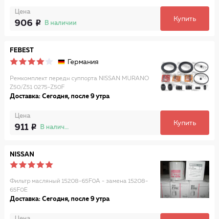
Цена
Купить
906
В наличии
FEBEST
Германия
Ремкомплект передн суппорта NISSAN MURANO
Z50/Z51 0275-Z50F
Доставка: Сегодня, после 9 утра
Цена
Купить
911
В наличии
NISSAN
Фильтр масляный 15208-65F0A - замена 15208-
65F0E
Доставка: Сегодня, после 9 утра
Цена