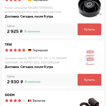
Германия
Ролик натяжной NISSAN TERRANO
III/PATHFINDER R50 1995-2003 0287-V35
Доставка: Сегодня, после 9 утра
Цена
Купить
2 925
В наличии
TRW
Германия
Колодки задние INFINITI EX, FX, G, M, NISSAN
QASHQAI, MURANO (Z50, Z51) GDB3294
Доставка: Сегодня, после 9 утра
Цена
Купить
2 930
В наличии
SIDEM
Бельгия