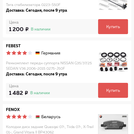
Тяга стабилизатора 0223-S50F
Доставка: Сегодня, после 9 утра
Цена
Купить
1 200
В наличии
FEBEST
Германия
Ремкомплект передн суппорта NISSAN G35/37/25
SEDAN V36 2006-2015 0275-J50F
Доставка: Сегодня, после 9 утра
Цена
Купить
1 482
В наличии
FENOX
Беларусь
Колодки диск задние Quasqai 07-, Tiida 07-, X-Trail
01-, Grand Vitara II BP43062