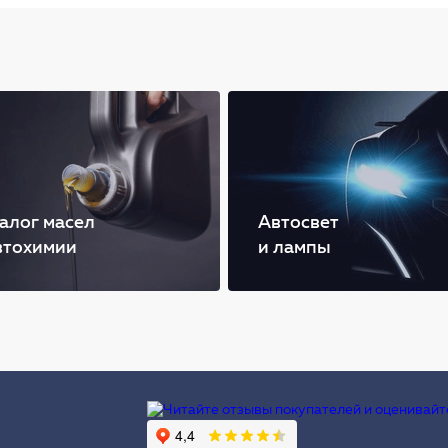
алог масел
Автосвет
втохимии
и лампы
Ы