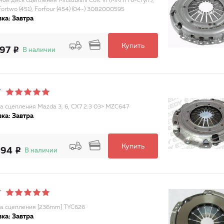
ой диск сцепления Mitsubishi Colt VI (МКПП 6-ступ.),
ortwo (451), Forfour (454) (04-) 3082000595
ка: Завтра
Купить
197
В наличии
Y
а сцепления Mazda 3, 6, CX7 2.3 03> MZC647
ка: Завтра
Купить
594
В наличии
Y
а сцепления [236mm] TYC626
ка: Завтра