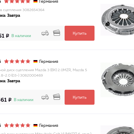
Германия
S
а сцепления 3082654364
ка: Завтра
Купить
51
В наличии
Германия
S
ой диск сцепления Mazda 3 (BK) 2.0MZR, Mazda 5
1.8-2.0 (03-) 3082000469
ка: Завтра
Купить
561
В наличии
Германия
S