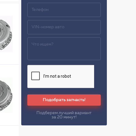
Подобрать запчасть!
Подберем лучший вариант
за 20 минут!