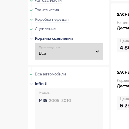
Автозапчасти
Трансмиссия
SACH
Коробка передач
Нажимн
Достав
Сцепление
Корзина сцепления
Цена
4 8
Производитель
SACH
Все автомобили
Корзин
Infiniti
Достав
Модель
Цена
M35
2005-2010
6 2