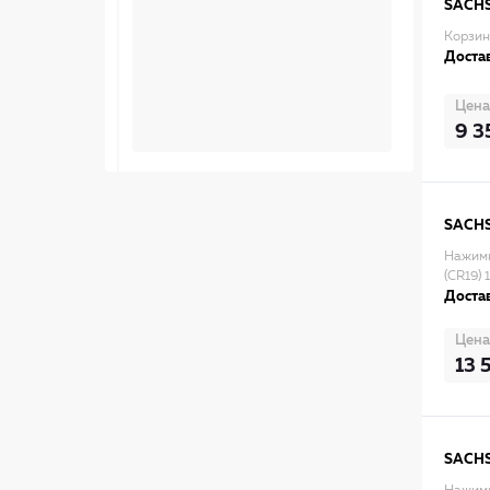
SACH
Корзин
Достав
Цена
9 3
SACH
Нажимн
(CR19) 
Достав
Цена
13 
SACH