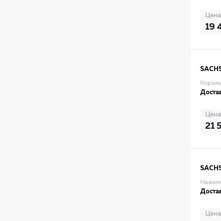
Цена
19 
SACH
Корзин
Достав
Цена
21 
SACH
Нажимн
Достав
Цена