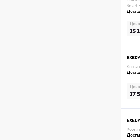
Нажимн
Smart F
Достав
Цена
15 
EXED
Корзин
Достав
Цена
17 
EXED
Корзин
Достав