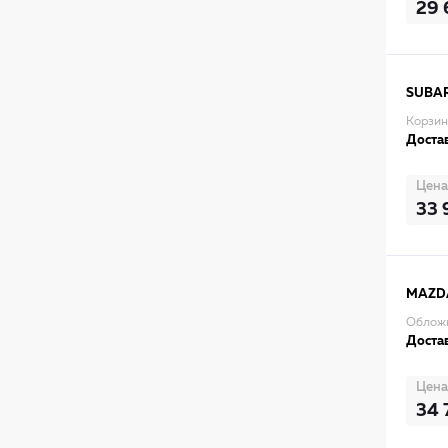
29 
SUBA
Корзин
Достав
Цена
33 
MAZD
Облож
Достав
Цена
34 