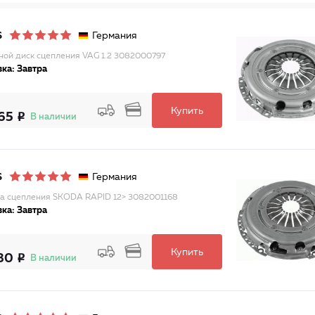
Германия
S
ой диск сцепления VAG 1.2 3082000797
ка: Завтра
Купить
65
В наличии
Германия
S
а сцепления SKODA RAPID 12> 3082001168
ка: Завтра
Купить
30
В наличии