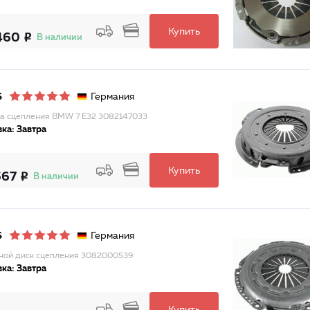
Купить
460
В наличии
Германия
S
а сцепления BMW 7 E32 3082147033
ка: Завтра
Купить
567
В наличии
Германия
S
ой диск сцепления 3082000539
ка: Завтра