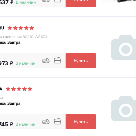
Купить
637
В наличии
RU
а сцепления 30210-AA670
ка: Завтра
Купить
973
В наличии
A
ка
ка: Завтра
Купить
745
В наличии