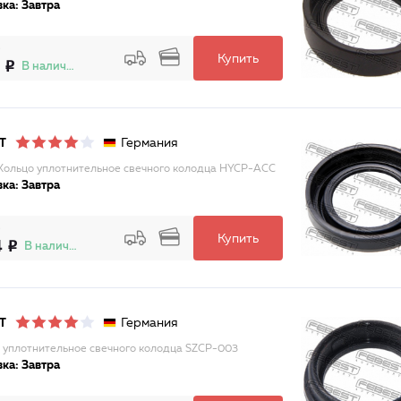
ка: Завтра
Купить
В наличии
Германия
T
Кольцо уплотнительное свечного колодца HYCP-ACC
ка: Завтра
Купить
4
В наличии
Германия
T
 уплотнительное свечного колодца SZCP-003
ка: Завтра