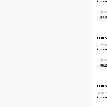
Достав
Цена
272
FEBES
Снято 
Достав
Цена
28
FEBES
Кольцо
Достав