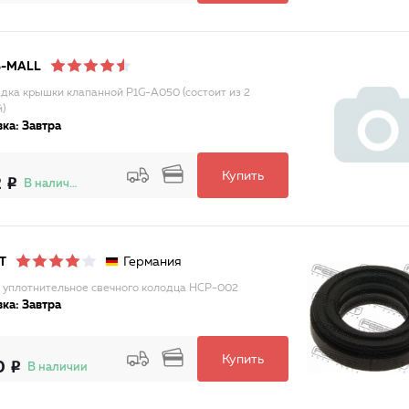
S-MALL
дка крышки клапанной P1G-A050 (состоит из 2
)
ка: Завтра
Купить
2
В наличии
Германия
T
 уплотнительное свечного колодца HCP-002
ка: Завтра
Купить
0
В наличии