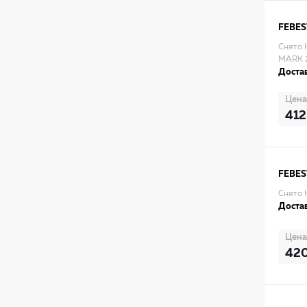
FEBES
Снято 
MARK 
Достав
Цена
412
FEBES
Снято 
Достав
Цена
42