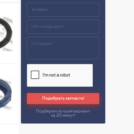
Подобрать запчасть!
Подберем лучший вариант
за 20 минут!