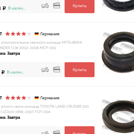
Купить
8
В наличии
Германия
T
 уплотнительное свечного колодца MITSUBISHI
NDER CU# 2002-2006 MCP-001
ка: Завтра
Купить
В наличии
Германия
T
 уплотн свечн колодца TOYOTA LAND CRUISER 100
/UZJ100 1998-2007 TCP-004
ка: Завтра