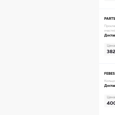
PART
Прокла
хчастей
Достав
Цена
38
FEBES
Кольцо
Достав
Цена
40