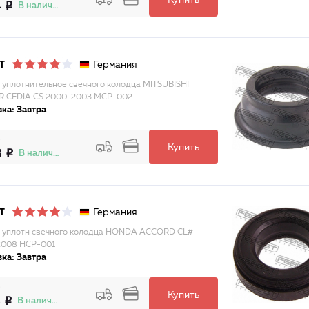
Купить
4
В наличии
Германия
T
 уплотнительное свечного колодца MITSUBISHI
R CEDIA CS 2000-2003 MCP-002
ка: Завтра
Купить
8
В наличии
Германия
T
 уплотн свечного колодца HONDA ACCORD CL#
2008 HCP-001
ка: Завтра
Купить
8
В наличии