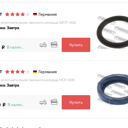
Германия
T
 уплотнительное свечного колодца SZCP-002
ка: Завтра
Купить
В наличии
Германия
T
 уплотнительное свечного колодца HCP-005
ка: Завтра
Купить
0
В наличии