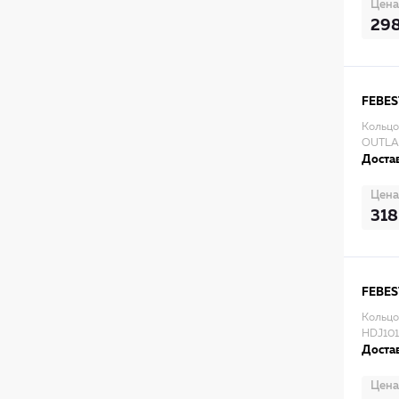
Цена
29
FEBES
Кольцо
OUTLA
Достав
Цена
318
FEBES
Кольцо
HDJ101
Достав
Цена