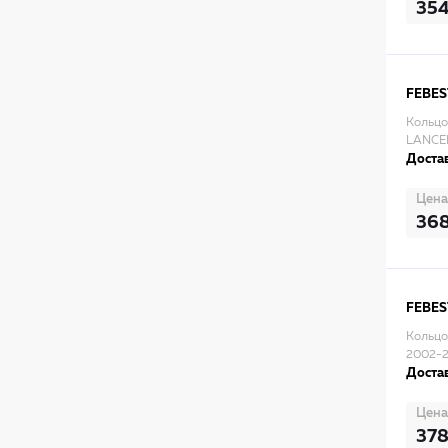
35
FEBES
Кольцо
LANCE
Достав
Цена
36
FEBES
Кольцо
2002-
Достав
Цена
37