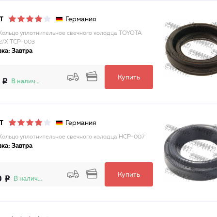
Германия
T
Кольцо уплотнительное свечного колодца TOYOTA
2/X TCP-003
ка: Завтра
Купить
В наличии
Германия
T
Кольцо уплотнительное свечного колодца HCP-007
ка: Завтра
Купить
0
В наличии