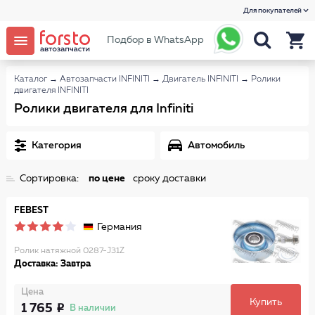
Для покупателей
Подбор в WhatsApp
Каталог
→
Автозапчасти INFINITI
→
Двигатель INFINITI
→
Ролики
двигателя INFINITI
Ролики двигателя для Infiniti
Категория
Автомобиль
Сортировка:
по цене
сроку доставки
FEBEST
Германия
Ролик натяжной 0287-J31Z
Доставка: Завтра
Цена
Купить
1 765
В наличии