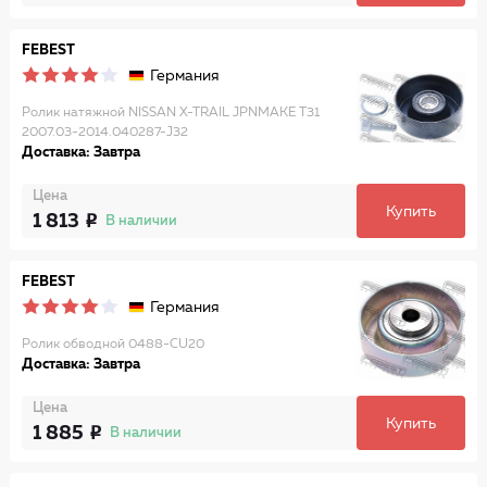
FEBEST
Германия
Ролик натяжной NISSAN X-TRAIL JPNMAKE T31
2007.03-2014.040287-J32
Доставка: Завтра
Цена
Купить
1 813
В наличии
FEBEST
Германия
Ролик обводной 0488-CU20
Доставка: Завтра
Цена
Купить
1 885
В наличии