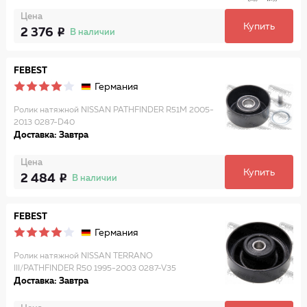
Цена
Купить
2 376
В наличии
FEBEST
Германия
Ролик натяжной NISSAN PATHFINDER R51M 2005-
2013 0287-D40
Доставка: Завтра
Цена
Купить
2 484
В наличии
FEBEST
Германия
Ролик натяжной NISSAN TERRANO
III/PATHFINDER R50 1995-2003 0287-V35
Доставка: Завтра