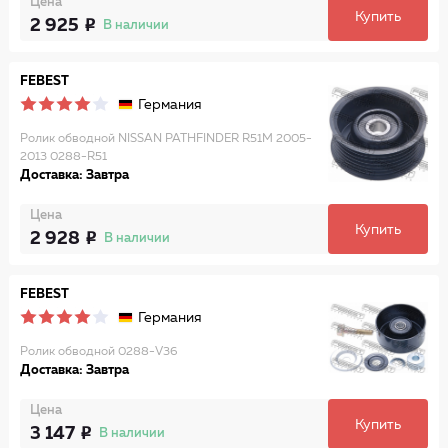
Цена
Купить
2 925
В наличии
FEBEST
Германия
Ролик обводной NISSAN PATHFINDER R51M 2005-
2013 0288-R51
Доставка: Завтра
Цена
Купить
2 928
В наличии
FEBEST
Германия
Ролик обводной 0288-V36
Доставка: Завтра
Цена
Купить
3 147
В наличии