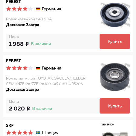
FEBEST
Германия
Ролик натяжной 0487-DA
Доставка: Завтра
Цена
Купить
1 988
В наличии
FEBEST
Германия
Ролик натяжной TOYOTA COROLLA/FIELDER
CE121/NZE12#/ZZE12# (00-06) 0187-URS206
Доставка: Завтра
Цена
Купить
2 020
В наличии
SKF
Швеция