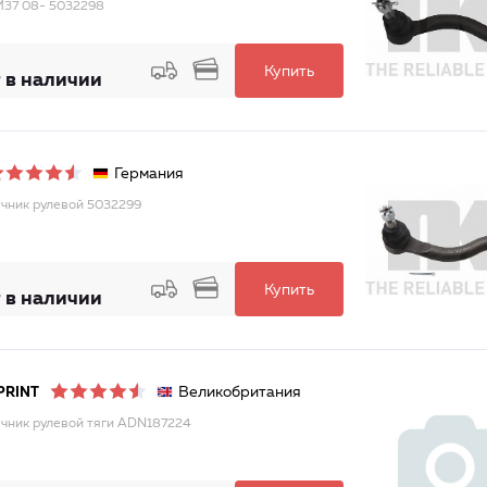
M37 08- 5032298
Купить
 в наличии
Германия
чник рулевой 5032299
Купить
 в наличии
Великобритания
PRINT
чник рулевой тяги ADN187224