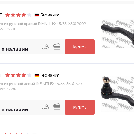
Германия
T
чник рулевой правый INFINITI FX45/35 (S50) 2002-
221-S50L
Купить
 в наличии
Германия
T
чник рулевой левый INFINITI FX45/35 (S50) 2002-
221-S50R
Купить
 в наличии