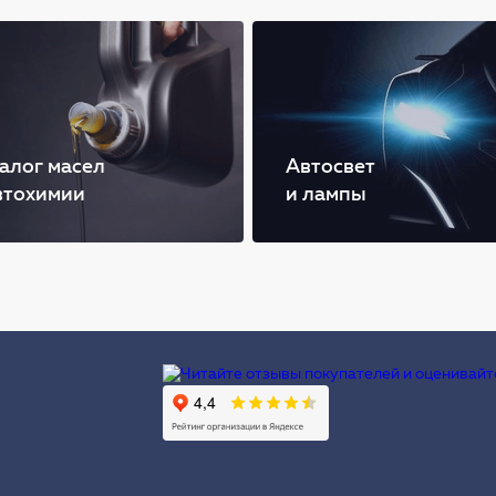
алог масел
Автосвет
втохимии
и лампы
Ы