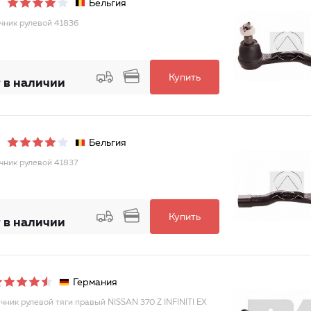
Бельгия
чник рулевой 41836
Купить
 в наличии
Бельгия
чник рулевой 41837
Купить
 в наличии
Германия
чник рулевой тяги правый NISSAN 370 Z INFINITI EX