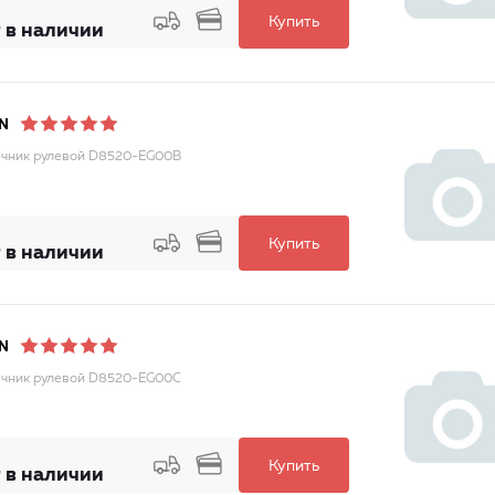
Купить
 в наличии
N
чник рулевой D8520-EG00B
Купить
 в наличии
N
чник pулевой D8520-EG00C
Купить
 в наличии