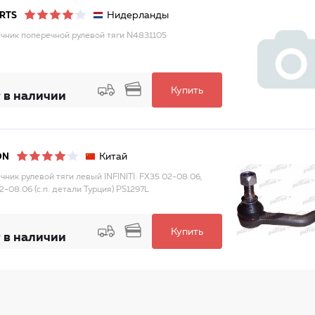
Нидерланды
RTS
чник поперечной рулевой тяги N4831105
Купить
 в наличии
Китай
ON
чник рулевой тяги левый INFINITI: FX35 02-08.06,
2-08.06 (с.п. детали Турция) PS1297L
Купить
 в наличии