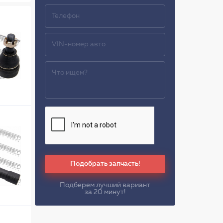
Подобрать запчасть!
Подберем лучший вариант
за 20 минут!