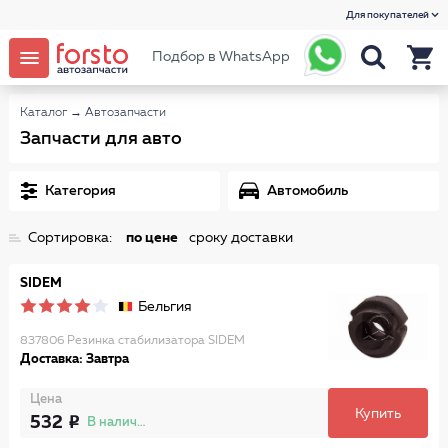
Для покупателей
Подбор в WhatsApp
Каталог
→
Автозапчасти
Запчасти для авто
Категория
Автомобиль
Сортировка:
по цене
сроку доставки
SIDEM
Бельгия
837806 Резинка стабилизатора SIDEM
Доставка: Завтра
Цена
Купить
532
В наличии