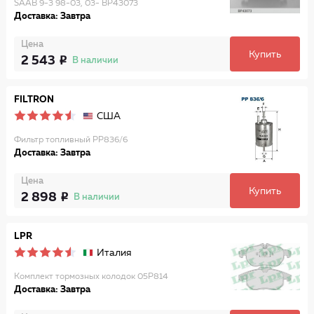
SAAB 9-3 98-03, 03- BP43073
Доставка: Завтра
Цена
Купить
2 543
В наличии
FILTRON
США
Фильтр топливный PP836/6
Доставка: Завтра
Цена
Купить
2 898
В наличии
LPR
Италия
Комплект тормозных колодок 05P814
Доставка: Завтра