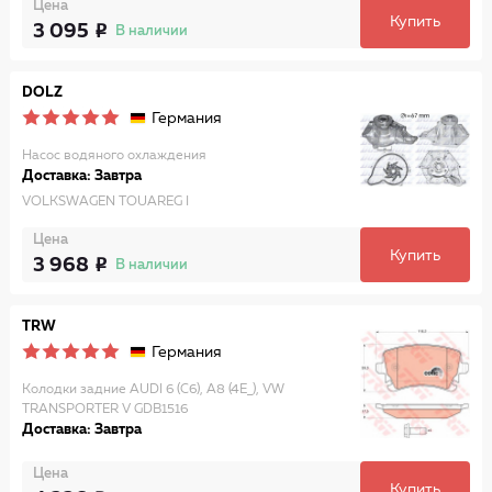
Цена
Купить
3 095
В наличии
DOLZ
Германия
Насос водяного охлаждения
Доставка: Завтра
VOLKSWAGEN TOUAREG I
Цена
Купить
3 968
В наличии
TRW
Германия
Колодки задние AUDI 6 (C6), A8 (4E_), VW
TRANSPORTER V GDB1516
Доставка: Завтра
Цена
Купить