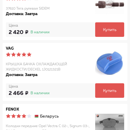
37610 Тяга рулевая SIDEM
Доставка: Завтра
Цена
Купить
2 420
В наличии
VAG
КРЫШКА БАЧКА ОХЛАЖДАЮЩЕЙ
ЖИДКОСТИ/DECKEL 1J0121321B
Доставка: Завтра
Цена
Купить
2 466
В наличии
FENOX
Беларусь
Колодки передние Opel Vectra C 02-, Signum 03-,