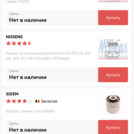
трубки 70230
Цена
Купить
Нет в наличии
NISSENS
Радиатор масляный двигателя AUDI A6 (C6), A8
(4E, 4H), Q7, VW TOUAREG (7P) 90662
Цена
Купить
Нет в наличии
SIDEM
Бельгия
863616 Сайлент блок SIDEM
Цена
Купить
Нет в наличии