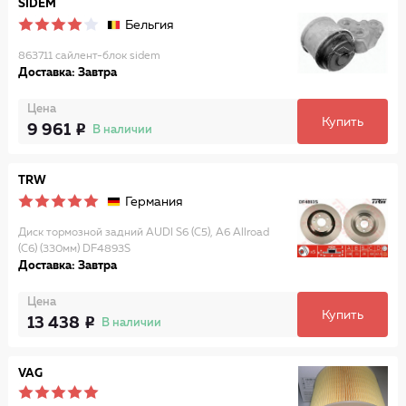
SIDEM
Бельгия
863711 сайлент-блок sidem
Доставка: Завтра
Цена
Купить
9 961
В наличии
TRW
Германия
Диск тормозной задний AUDI S6 (C5), A6 Allroad
(C6) (330мм) DF4893S
Доставка: Завтра
Цена
Купить
13 438
В наличии
VAG