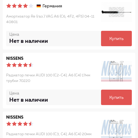
Германия
Амортизатор Re (газ.) VAG A6 (C6, 4F2, 4F5) 04-11
40801
Цена
Купить
Нет в наличии
NISSENS
Радиатор печки AUDI 100 (C2-C4), A6 (C4) 17мм
трубки 70220
Цена
Купить
Нет в наличии
NISSENS
Радиатор печки AUDI 100 (C3, C4), A6 (C4) 20мм