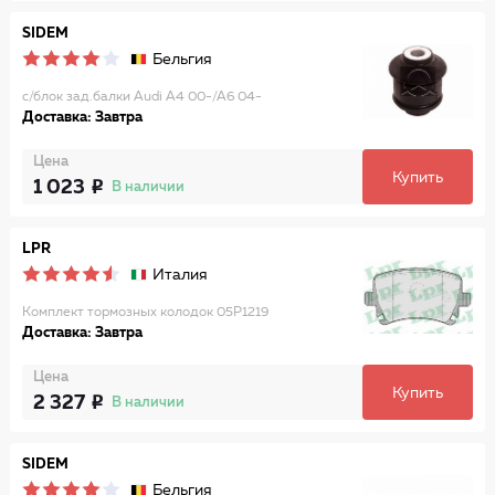
SIDEM
Бельгия
с/блок зад.балки Audi A4 00-/A6 04-
Доставка: Завтра
Цена
Купить
1 023
В наличии
LPR
Италия
Комплект тормозных колодок 05P1219
Доставка: Завтра
Цена
Купить
2 327
В наличии
SIDEM
Бельгия