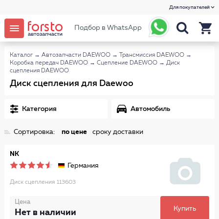
Для покупателей
Подбор в WhatsApp
Каталог
→
Автозапчасти DAEWOO
→
Трансмиссия DAEWOO
→
Коробка передач DAEWOO
→
Сцепление DAEWOO
→
Диск
сцепления DAEWOO
Диск сцепления для Daewoo
Категория
Автомобиль
Сортировка:
по цене
сроку доставки
NK
Германия
Диск сцепления 113603
Цена
Купить
Нет в наличии