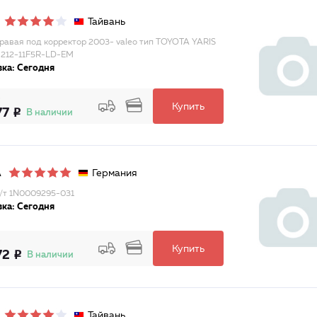
Тайвань
равая под корректор 2003- valeo тип TOYOTA YARIS
/ 212-11F5R-LD-EM
ка: Сегодня
Купить
77
В наличии
Германия
A
/т 1N0009295-031
ка: Сегодня
Купить
72
В наличии
Тайвань