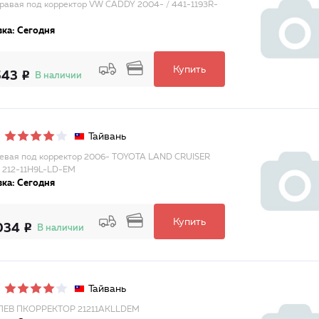
равая под корректор VW CADDY 2004- / 441-1193R-
ка: Сегодня
Купить
543
В наличии
Тайвань
евая под корректор 2006- TOYOTA LAND CRUISER
/ 212-11H9L-LD-EM
ка: Сегодня
Купить
034
В наличии
Тайвань
ЛЕВ ПКОРРЕКТОР 21211AKLLDEM