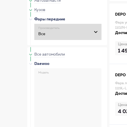
Автозапчасти
Кузов
DEPO
Фары передние
Фара у
1102N-
Производитель
Достав
Цена
1 4
Все автомобили
Daewoo
Модель
DEPO
Фара л
1119L-
Достав
Цена
4 0