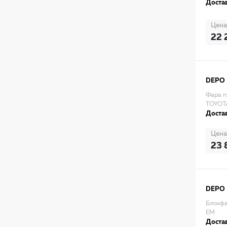
Достав
Цена
22 
DEPO
Фара п
TOYOTA
Достав
Цена
23 
DEPO
Блокфа
EM
Достав