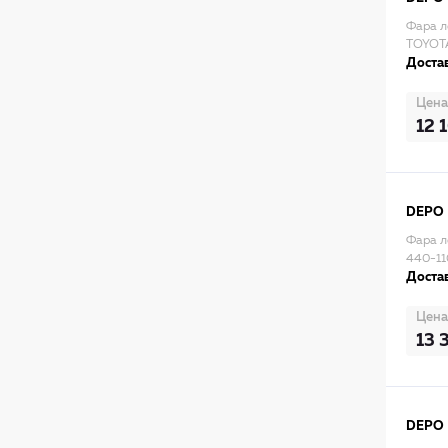
Фара л
TOYOTA
Достав
Цена
12 
DEPO
Фара л
440-11
Достав
Цена
13 
DEPO