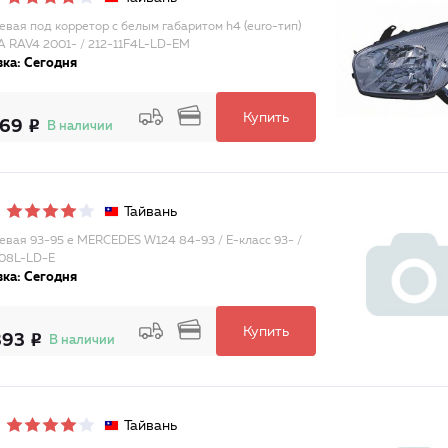
евая под корретор c белым габаритом h4 (euro-тип)
 RAV4 2001- / 212-11F4L-LD-EM
ка: Сегодня
Купить
169
В наличии
Тайвань
евая 93-95 e MERCEDES W124 84-93 / E-класс 93- /
08L-LD-E
ка: Сегодня
Купить
393
В наличии
Тайвань