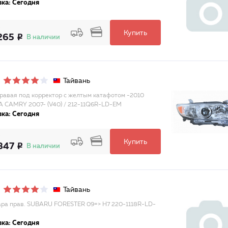
ка: Сегодня
Купить
265
В наличии
Тайвань
равая под корректор с желтым катафотом -2010
 CAMRY 2007- (V40) / 212-11Q6R-LD-EM
ка: Сегодня
Купить
847
В наличии
Тайвань
ра прав. SUBARU FORESTER 09=> H7 220-1118R-LD-
ка: Сегодня