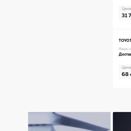
Цена
31 
TOYO
Фара о
Достав
Цена
68 