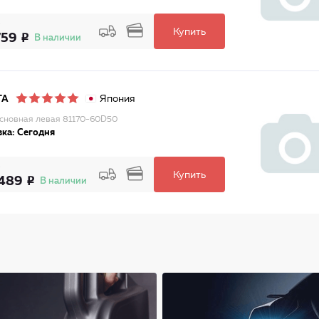
Купить
759
В наличии
Япония
TA
сновная левая 81170-60D50
ка: Сегодня
Купить
489
В наличии