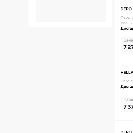
DEPO
Фара п
1999- 
Достав
Цена
7 2
HELL
Фара п
Достав
Цена
7 3
DEPO