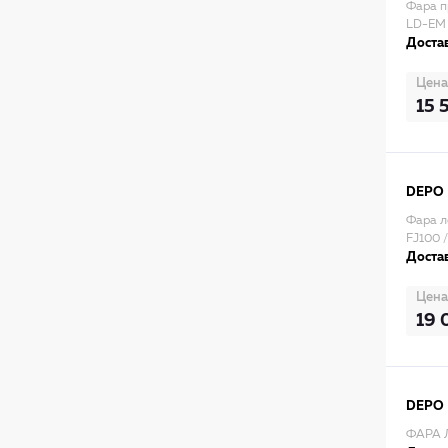
Фара п
LD-EM
Достав
Цена
15 
DEPO
Фара л
FJ100 
Достав
Цена
19 
DEPO
ФАРА 