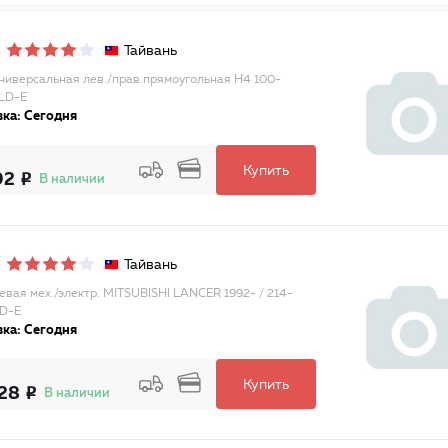
Тайвань
ниверсальная лев./прав.прямоугольная H4 100-
LD-E
ка: Сегодня
Купить
92
В наличии
Тайвань
евая мех./электр. MITSUBISHI LANCER 1992- / 214-
LD-E
ка: Сегодня
Купить
28
В наличии