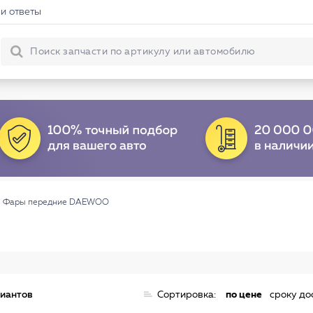
и ответы
→
Фары передние DAEWOO
риантов
Сортировка:
по цене
сроку до