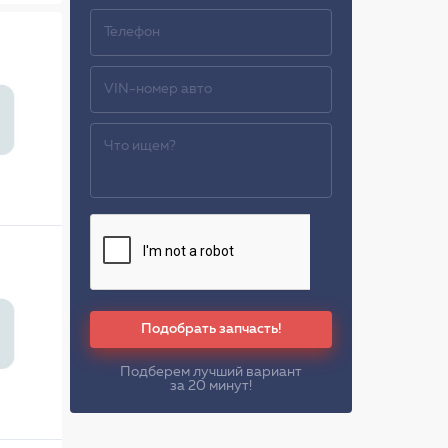
Подобрать запчасть!
Подберем лучший вариант
за 20 минут!