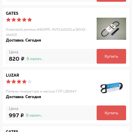
GATES
Клиновой ремень 6463MC AVX13x825La (8532-
16463)
Доставка: Сегодня
Цена
Купить
820
В наличии
LUZAR
Ремень генератора и насоса ГУР LB0547
Доставка: Сегодня
Цена
Купить
997
В наличии