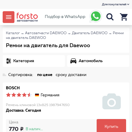
Для покупателей
Подбор в WhatsApp
Каталог
→
Автозапчасти DAEWOO
→
Двигатель DAEWOO
→
Ремни
на двигатель DAEWOO
Ремни на двигатель для Daewoo
Категория
Автомобиль
Сортировка:
по цене
сроку доставки
BOSCH
Германия
Ремень клиновой 13x825 1987947650
Доставка: Сегодня
Цена
Купить
770
В наличии