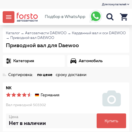
Для покупателей
Подбор в WhatsApp
Каталог
→
Автозапчасти DAEWOO
→
Карданный вал и оси DAEWOO
→
Приводной вал DAEWOO
Приводной вал для Daewoo
Категория
Автомобиль
Сортировка:
по цене
сроку доставки
NK
Германия
Вал приводной 503302
Цена
Купить
Нет в наличии