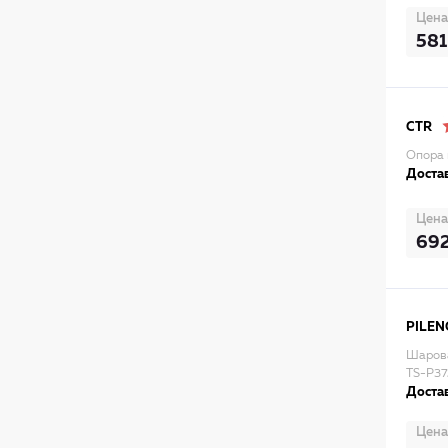
Цена
581
CTR
Опора 
Достав
Цена
69
PILEN
Шарова
TS-P37
Достав
Цена