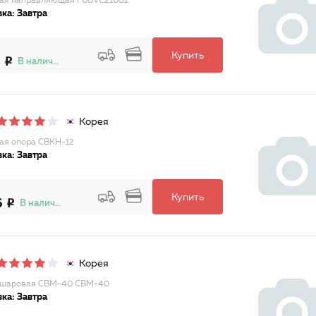
ая направляющая F00VC21001
ка: Завтра
Купить
8
В наличии
Корея
я опора CBKH-12
ка: Завтра
Купить
6
В наличии
Корея
 шаровая CBM-40 CBM-40
ка: Завтра