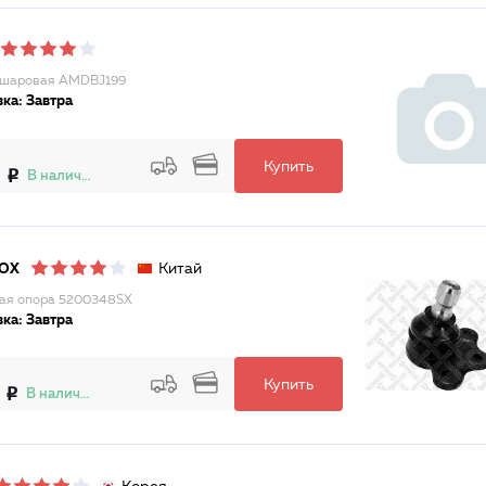
 шаровая AMDBJ199
ка: Завтра
Купить
6
В наличии
Китай
LOX
ая опора 5200348SX
ка: Завтра
Купить
В наличии