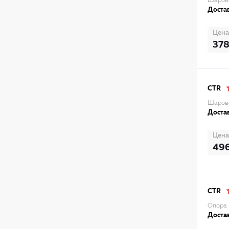
Шаров
Достав
Цена
37
CTR
Шарова
Достав
Цена
49
CTR
Опора
Достав