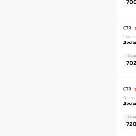
70
CTR
Шарова
Достав
Цена
70
CTR
Опора 
Достав
Цена
72