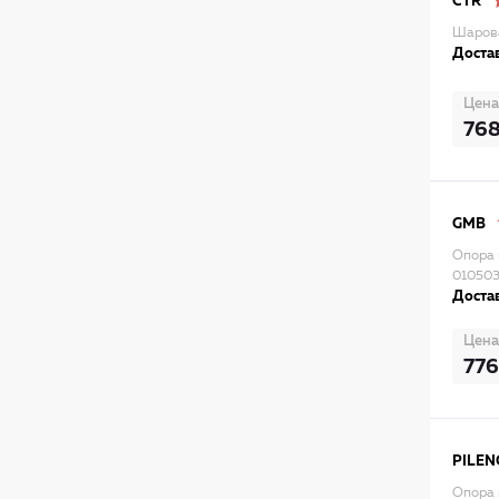
CTR
Шарова
Достав
Цена
76
GMB
Опора ш
010503
Достав
Цена
776
PILEN
Опора ш