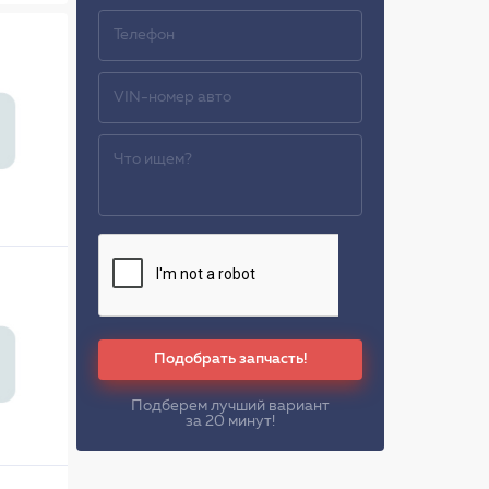
Подобрать запчасть!
Подберем лучший вариант
за 20 минут!