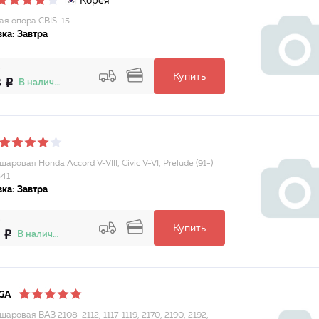
Корея
я опора CBIS-15
ка: Завтра
Купить
8
В наличии
аровая Honda Accord V-VIII, Civic V-VI, Prelude (91-)
41
ка: Завтра
Купить
В наличии
GA
аровая ВАЗ 2108-2112, 1117-1119, 2170, 2190, 2192,