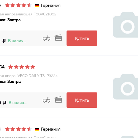
Германия
H
ая направляющая F00VC21002
ка: Завтра
Купить
8
В наличии
GA
я опора IVECO DAILY TS-P3224
ка: Завтра
Купить
0
В наличии
Германия
H