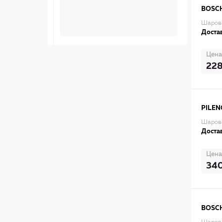
BOSC
Шаров
Достав
Цена
22
PILEN
Шарова
Достав
Цена
34
BOSC