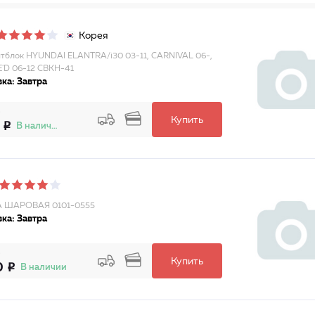
Корея
тблок HYUNDAI ELANTRA/i30 03-11, CARNIVAL 06-,
E'D 06-12 CBKH-41
ка: Завтра
Купить
В наличии
 ШАРОВАЯ 0101-0555
ка: Завтра
Купить
0
В наличии