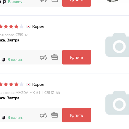
0
В наличии
Корея
я опора CBIS-12
ка: Завтра
Купить
2
В наличии
Корея
шаровая MAZDA MX-5 I-II CBMZ-39
ка: Завтра
Купить
0
В наличии