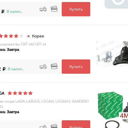
Купить
В наличии
Корея
шаровая (ан CBT-36) CBT-14
ка: Завтра
Купить
2
В наличии
GA
я опора LADA LARGUS, LOGAN, LOGAN II, SANDERO
21
ка: Завтра
Купить