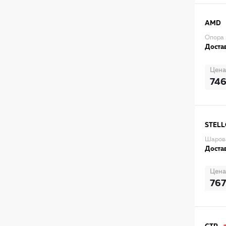
AMD
Опора
Достав
Цена
74
STEL
Шаров
Достав
Цена
767