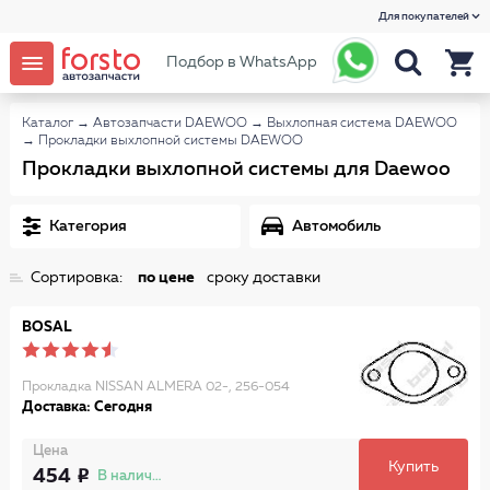
Для покупателей
Подбор в WhatsApp
Каталог
→
Автозапчасти DAEWOO
→
Выхлопная система DAEWOO
→
Прокладки выхлопной системы DAEWOO
Прокладки выхлопной системы для Daewoo
Категория
Автомобиль
Сортировка:
по цене
сроку доставки
BOSAL
Прокладка NISSAN ALMERA 02-, 256-054
Доставка: Сегодня
Цена
Купить
454
В наличии