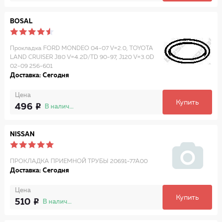
BOSAL
Прокладка FORD MONDEO 04-07 V=2.0, TOYOTA
LAND CRUISER J80 V=4.2D/TD 90-97, J120 V=3.0D
02-09 256-601
Доставка: Сегодня
Цена
Купить
496
В наличии
NISSAN
ПРОКЛАДКА ПРИЕМНОЙ ТРУБЫ 20691-77A00
Доставка: Сегодня
Цена
Купить
510
В наличии