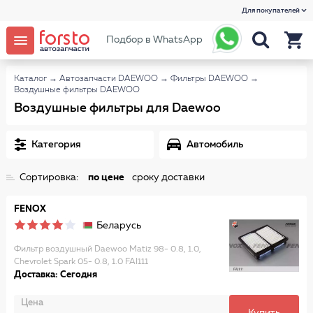
Для покупателей
Подбор в WhatsApp
Каталог
→
Автозапчасти DAEWOO
→
Фильтры DAEWOO
→
Воздушные фильтры DAEWOO
Воздушные фильтры для Daewoo
Категория
Автомобиль
Сортировка:
по цене
сроку доставки
FENOX
Беларусь
Фильтр воздушный Daewoo Matiz 98- 0.8, 1.0,
Chevrolet Spark 05- 0.8, 1.0 FAI111
Доставка: Сегодня
Цена