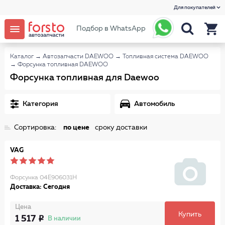
Для покупателей
Подбор в WhatsApp
Каталог
→
Автозапчасти DAEWOO
→
Топливная система DAEWOO
→
Форсунка топливная DAEWOO
Форсунка топливная для Daewoo
Категория
Автомобиль
Сортировка:
по цене
сроку доставки
VAG
Форсунка 04E906031H
Доставка: Сегодня
Цена
Купить
1 517
В наличии