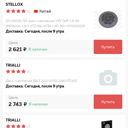
STELLOX
Китай
07-00031-SX диск сцепления VW Golf 1.8 93-
99Passat 1.6-1.9TD 86-97T4 1.9D 90> 0700031SX
Доставка: Сегодня, после 9 утра
Цена
Купить
2 621
В наличии
TRIALLI
Диск сцепления ВАЗ 2112/2170/2190 FD307
Доставка: Сегодня, после 9 утра
Цена
Купить
2 743
В наличии
TRIALLI