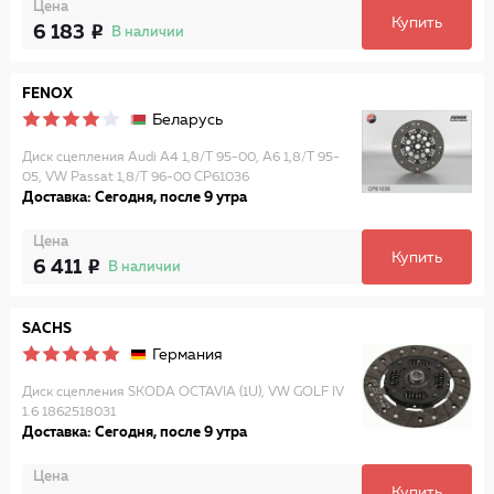
Цена
Купить
6 183
В наличии
FENOX
Беларусь
Диск сцепления Audi A4 1,8/T 95-00, A6 1,8/T 95-
05, VW Passat 1,8/T 96-00 CP61036
Доставка: Сегодня, после 9 утра
Цена
Купить
6 411
В наличии
SACHS
Германия
Диск сцепления SKODA OCTAVIA (1U), VW GOLF IV
1.6 1862518031
Доставка: Сегодня, после 9 утра
Цена
Купить