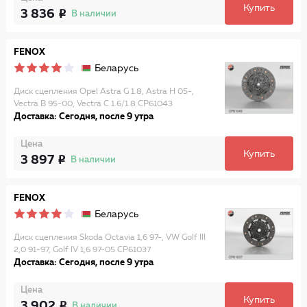
Купить
3 836
В наличии
FENOX
Беларусь
Диск сцепления Opel Astra G 1.8, Astra H 05-,
Vectra B 95-00, Vectra C 1.6/1.8 CP61043
Доставка: Сегодня, после 9 утра
Цена
Купить
3 897
В наличии
FENOX
Беларусь
Диск сцепления Skoda Octavia 1,6 97-, VW Golf III
2,0 91-97, Golf IV 1,6 97-05 CP61037
Доставка: Сегодня, после 9 утра
Цена
Купить
3 902
В наличии