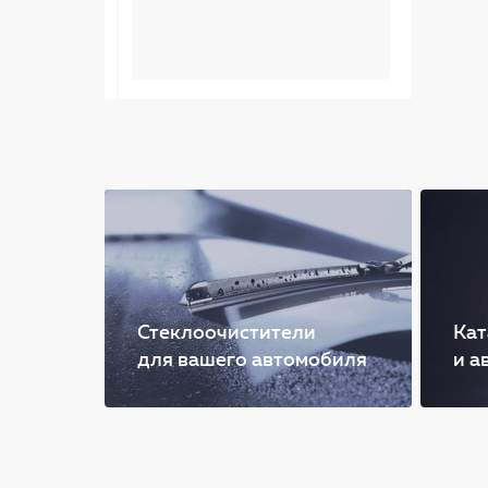
Стеклоочистители
Кат
для вашего автомобиля
и а