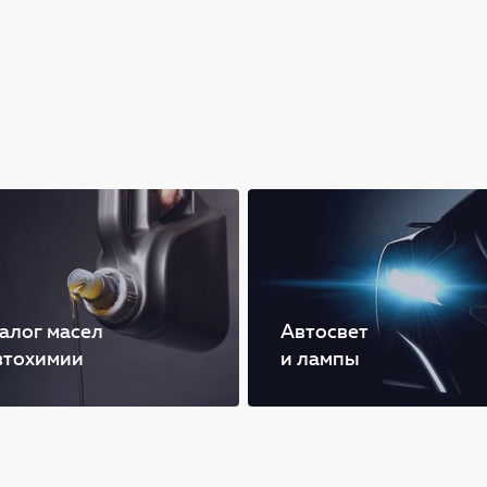
алог масел
Автосвет
втохимии
и лампы