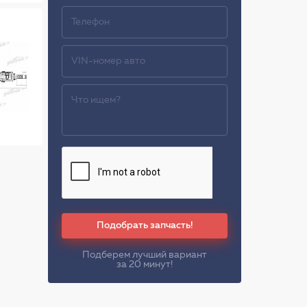
Подобрать запчасть!
Подберем лучший вариант
за 20 минут!