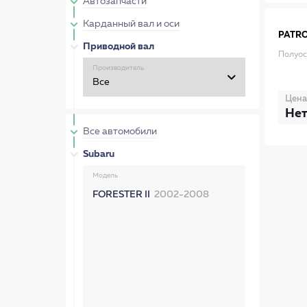
Автозапчасти
Карданный вал и оси
PATR
Приводной вал
Полуос
Производитель
Цена
Нет
Все автомобили
Subaru
Модель
FORESTER II
2002-2008