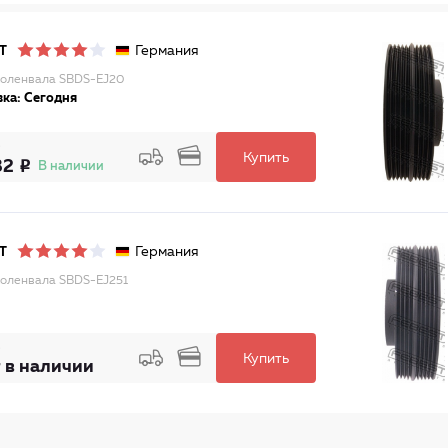
Германия
T
оленвала SBDS-EJ20
ка: Сегодня
Купить
32
В наличии
Германия
T
оленвала SBDS-EJ251
Купить
 в наличии