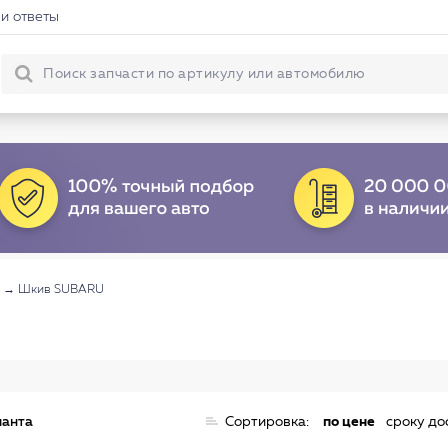
и ответы
→
Шкив SUBARU
ианта
Сортировка:
по цене
сроку до