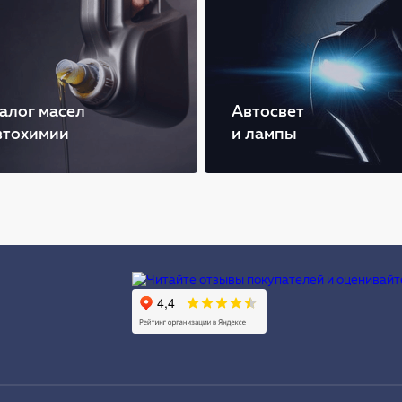
алог масел
Автосвет
втохимии
и лампы
Ы