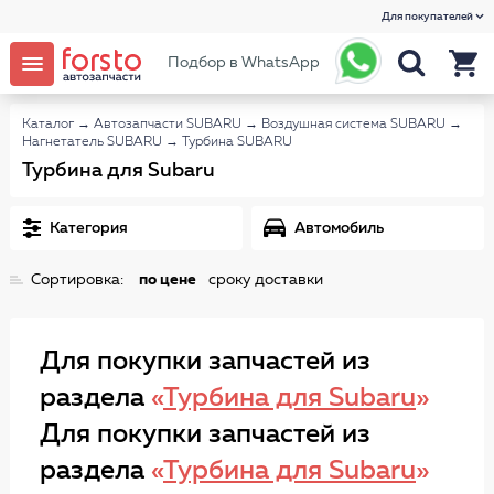
Для покупателей
Подбор в WhatsApp
Каталог
→
Автозапчасти SUBARU
→
Воздушная система SUBARU
→
Нагнетатель SUBARU
→
Турбина SUBARU
Турбина для Subaru
Категория
Автомобиль
Сортировка:
по цене
сроку доставки
Для покупки запчастей из
раздела
«
Турбина для Subaru
»
Для покупки запчастей из
раздела
«
Турбина для Subaru
»