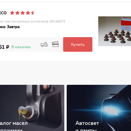
ECO
кт маслосъемных колпачков 19036873
ка: Завтра
Купить
61
В наличии
алог масел
Автосвет
втохимии
и лампы