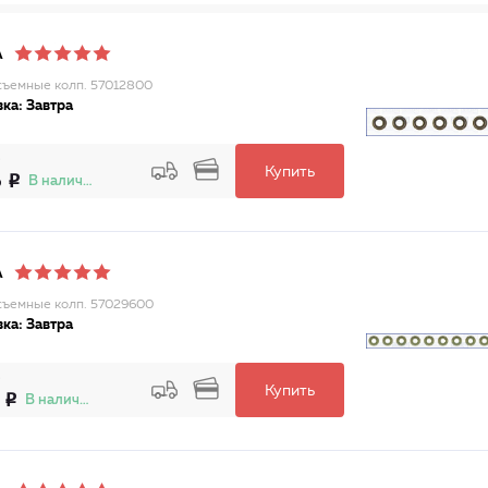
A
ъемные колп. 57012800
ка: Завтра
Купить
6
В наличии
A
ъемные колп. 57029600
ка: Завтра
Купить
В наличии