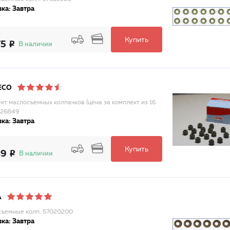
ка: Завтра
Купить
75
В наличии
ECO
кт маслосъемных колпачков (цена за комплект из 16
026849
ка: Завтра
Купить
49
В наличии
A
ъемные колп. 57020200
ка: Завтра