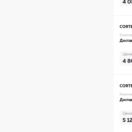
4 0
CORT
Компле
Достав
Цена
4 8
CORT
Компле
Достав
Цена
5 1