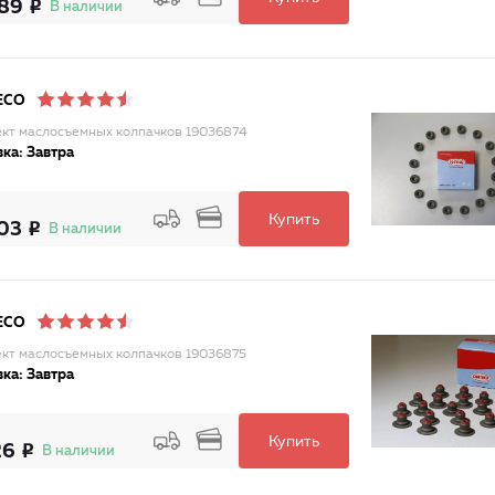
89
В наличии
ECO
кт маслосъемных колпачков 19036874
ка: Завтра
Купить
03
В наличии
ECO
кт маслосъемных колпачков 19036875
ка: Завтра
Купить
26
В наличии