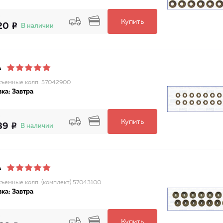
Купить
20
В наличии
A
ъемные колп. 57042900
ка: Завтра
Купить
89
В наличии
A
ъемные колп. (комплект) 57043100
ка: Завтра
Купить