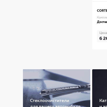
CORT
Компле
Достав
Цена
6 2
Стеклоочистители
Кат
для вашего автомобиля
и а