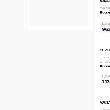
AJUS
Маслос
Достав
Цена
96
CORT
Компле
шт) 19
Достав
Цена
1 1
AJUS
Маслос