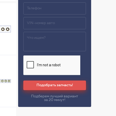
Подобрать запчасть!
Подберем лучший вариант
за 20 минут!