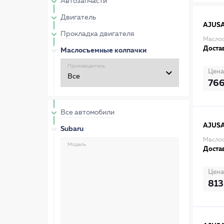
Автозапчасти
Двигатель
AJUS
Прокладка двигателя
Маслос
Достав
Маслосъемные колпачки
Производитель
Цена
76
Все автомобили
AJUS
Subaru
Маслос
Модель
Достав
Цена
813