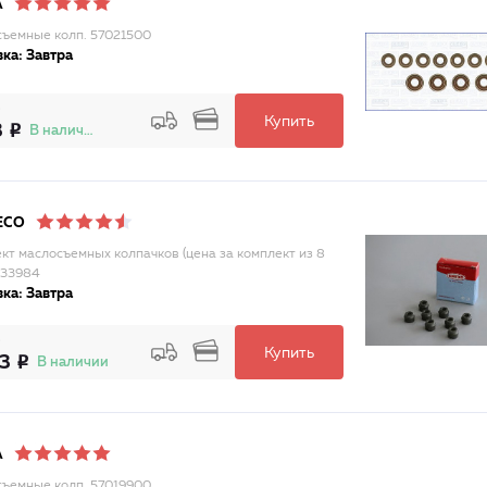
A
ъемные колп. 57021500
ка: Завтра
Купить
3
В наличии
ECO
кт маслосъемных колпачков (цена за комплект из 8
033984
ка: Завтра
Купить
33
В наличии
A
ъемные колп. 57019900