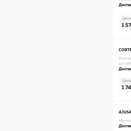
Достав
Цена
1 5
CORT
Компле
шт) 19
Достав
Цена
1 7
AJUS
Маслос
Достав