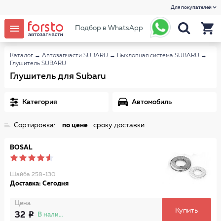
Для покупателей
Подбор в WhatsApp
Каталог
→
Автозапчасти SUBARU
→
Выхлопная система SUBARU
→
Глушитель SUBARU
Глушитель для Subaru
Категория
Автомобиль
Сортировка:
по цене
сроку доставки
BOSAL
Шайба 258-130
Доставка: Сегодня
Цена
Купить
32
В наличии