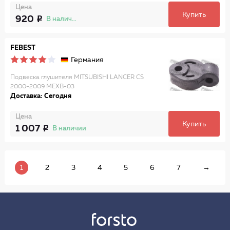
Цена
Купить
920
В наличии
FEBEST
Германия
Подвеска глушителя MITSUBISHI LANCER CS
2000-2009 MEXB-03
Доставка: Сегодня
Цена
Купить
1 007
В наличии
1
2
3
4
5
6
7
→