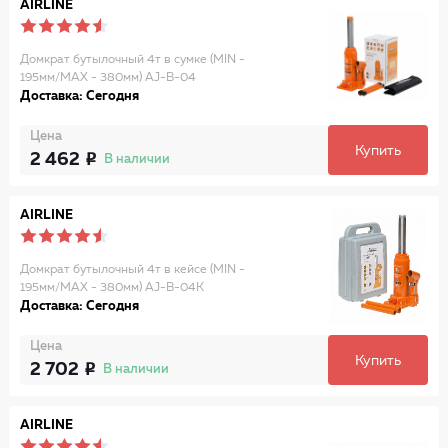
AIRLINE
Домкрат бутылочный 4т в сумке (MIN -
195мм/MAX - 380мм) AJ-B-04
Доставка: Сегодня
Цена
Купить
2 462
В наличии
AIRLINE
Домкрат бутылочный 4т в кейсе (MIN -
195мм/MAX - 380мм) AJ-B-04K
Доставка: Сегодня
Цена
Купить
2 702
В наличии
AIRLINE