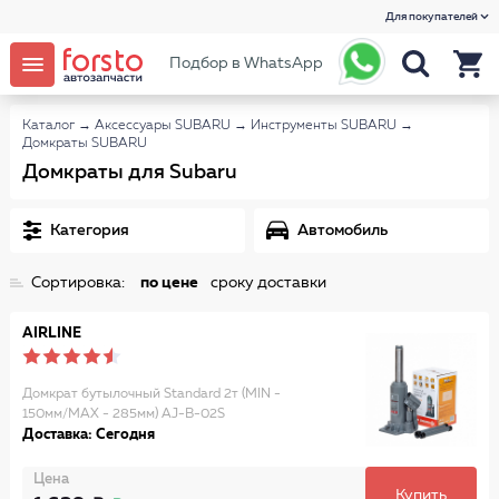
Для покупателей
Подбор в WhatsApp
Каталог
→
Аксессуары SUBARU
→
Инструменты SUBARU
→
Домкраты SUBARU
Домкраты для Subaru
Категория
Автомобиль
Сортировка:
по цене
сроку доставки
AIRLINE
Домкрат бутылочный Standard 2т (MIN -
150мм/MAX - 285мм) AJ-B-02S
Доставка: Сегодня
Цена
Купить