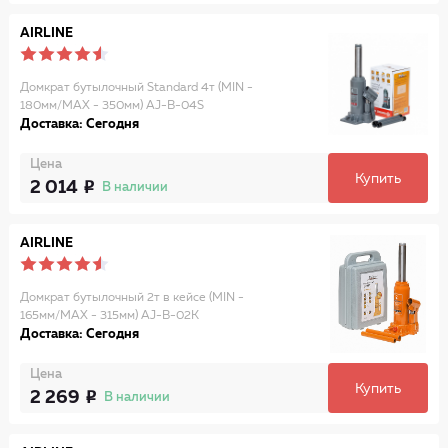
AIRLINE
Домкрат бутылочный Standard 4т (MIN -
180мм/MAX - 350мм) AJ-B-04S
Доставка: Сегодня
Цена
Купить
2 014
В наличии
AIRLINE
Домкрат бутылочный 2т в кейсе (MIN -
165мм/MAX - 315мм) AJ-B-02K
Доставка: Сегодня
Цена
Купить
2 269
В наличии