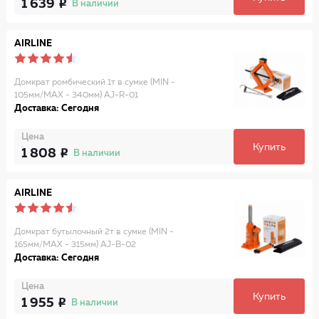
1 639
В наличии
AIRLINE
Домкрат ромбический 1т в сумке (MIN -
105мм/MAX - 340мм) AJ-R-01
Доставка: Сегодня
Цена
Купить
1 808
В наличии
AIRLINE
Домкрат бутылочный 2т в сумке (MIN -
165мм/MAX - 315мм) AJ-B-02
Доставка: Сегодня
Цена
Купить
1 955
В наличии