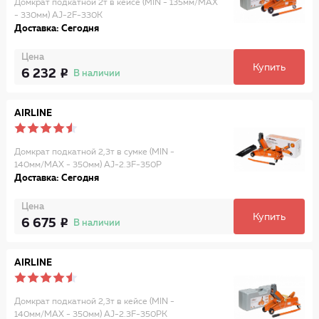
Домкрат подкатной 2т в кейсе (MIN - 135мм/MAX
- 330мм) AJ-2F-330K
Доставка: Сегодня
Цена
Купить
6 232
В наличии
AIRLINE
Домкрат подкатной 2,3т в сумке (MIN -
140мм/MAX - 350мм) AJ-2.3F-350P
Доставка: Сегодня
Цена
Купить
6 675
В наличии
AIRLINE
Домкрат подкатной 2,3т в кейсе (MIN -
140мм/MAX - 350мм) AJ-2.3F-350PK