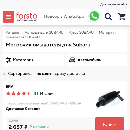
Для покупателей
Подбор в WhatsApp
Каталог
→
Автозапчасти SUBARU
→
Кузов SUBARU
→
Моторчик
омывателя SUBARU
Моторчик омывателя для Subaru
Категория
Автомобиль
Сортировка:
по цене
сроку доставки
ERA
Италия
Насос стеклоомывателя\ BMW/VAG 465009
Доставка: Сегодня
Цена
Купить
2 657
В наличии