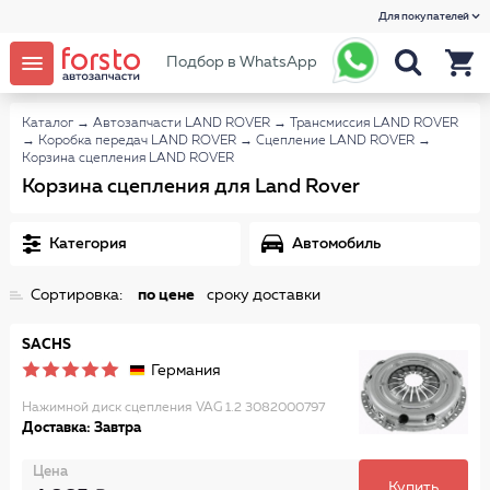
Для покупателей
Подбор в WhatsApp
Каталог
→
Автозапчасти LAND ROVER
→
Трансмиссия LAND ROVER
→
Коробка передач LAND ROVER
→
Сцепление LAND ROVER
→
Корзина сцепления LAND ROVER
Корзина сцепления для Land Rover
Категория
Автомобиль
Сортировка:
по цене
сроку доставки
SACHS
Германия
Нажимной диск сцепления VAG 1.2 3082000797
Доставка: Завтра
Цена
Купить