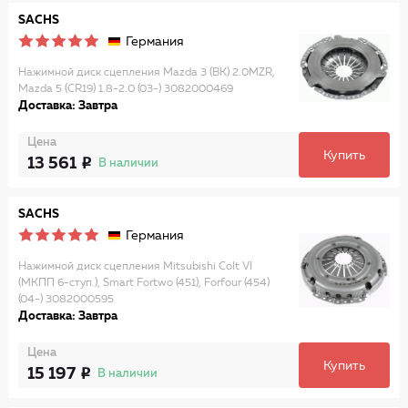
SACHS
Германия
Нажимной диск сцепления Mazda 3 (BK) 2.0MZR,
Mazda 5 (CR19) 1.8-2.0 (03-) 3082000469
Доставка: Завтра
Цена
Купить
13 561
В наличии
SACHS
Германия
Нажимной диск сцепления Mitsubishi Colt VI
(МКПП 6-ступ.), Smart Fortwo (451), Forfour (454)
(04-) 3082000595
Доставка: Завтра
Цена
Купить
15 197
В наличии