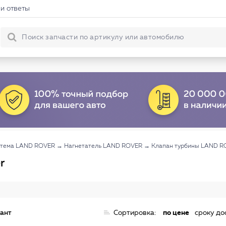
и ответы
стема LAND ROVER
→
Нагнетатель LAND ROVER
→
Клапан турбины LAND R
r
иант
Сортировка:
по цене
сроку до