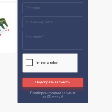
Подобрать запчасть!
Подберем лучший вариант
за 20 минут!