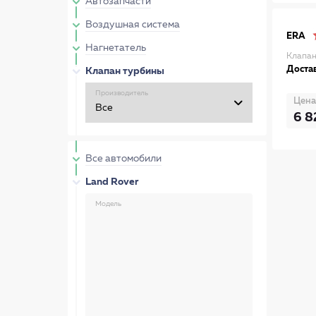
Автозапчасти
Воздушная система
ERA
Нагнетатель
Клапан
Достав
Клапан турбины
Производитель
Цена
6 8
Все автомобили
Land Rover
Модель