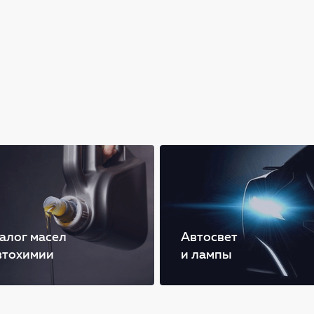
алог масел
Автосвет
втохимии
и лампы