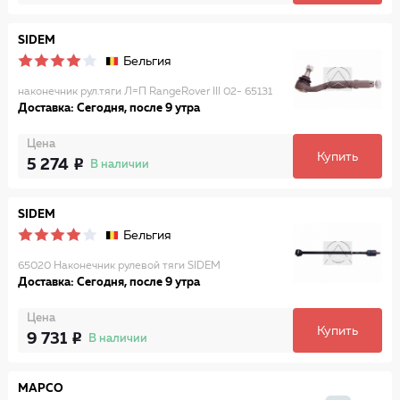
SIDEM
Бельгия
наконечник рул.тяги Л=П RangeRover III 02- 65131
Доставка: Сегодня, после 9 утра
Цена
Купить
5 274
В наличии
SIDEM
Бельгия
65020 Наконечник рулевой тяги SIDEM
Доставка: Сегодня, после 9 утра
Цена
Купить
9 731
В наличии
MAPCO