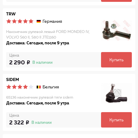
TRW
Германия
Наконечник рулевой левый FORD MONDEO IV,
VOLVO S60 II, S80 II JTE1160
Доставка: Сегодня, после 9 утра
Цена
Купить
2 290
В наличии
SIDEM
Бельгия
65136 наконечник рулевой тяги sidem
Доставка: Сегодня, после 9 утра
Цена
Купить
2 322
В наличии