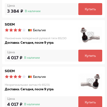
Цена
Купить
3 384
В наличии
SIDEM
Бельгия
Наконечник поперечной рулевой тяги 65230
Доставка: Сегодня, после 9 утра
Цена
Купить
4 017
В наличии
SIDEM
Бельгия
Неоригинальная запчастb 65231
Доставка: Сегодня, после 9 утра
Цена
Купить
4 017
В наличии