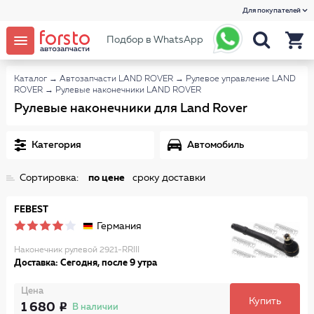
Для покупателей
Подбор в WhatsApp
Каталог
→
Автозапчасти LAND ROVER
→
Рулевое управление LAND
ROVER
→
Рулевые наконечники LAND ROVER
Рулевые наконечники для Land Rover
Категория
Автомобиль
Сортировка:
по цене
сроку доставки
FEBEST
Германия
Наконечник рулевой 2921-RRIII
Доставка: Сегодня, после 9 утра
Цена
Купить
1 680
В наличии