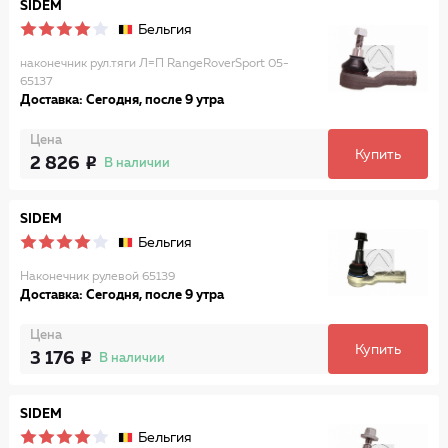
SIDEM
Бельгия
наконечник рул.тяги Л=П RangeRoverSport 05-
65137
Доставка: Сегодня, после 9 утра
Цена
Купить
2 826
В наличии
SIDEM
Бельгия
Наконечник рулевой 65139
Доставка: Сегодня, после 9 утра
Цена
Купить
3 176
В наличии
SIDEM
Бельгия