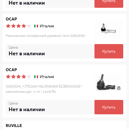
Купить
Нет в наличии
OCAP
Италия
Наконечник поперечной рулевой тяги 0282490
Цена
Купить
Нет в наличии
OCAP
Италия
0282554_=JTE1142=91LR08589 [QJB500010] !
наконечник рул. л.+п.\ Land Ro
Цена
Купить
Нет в наличии
RUVILLE