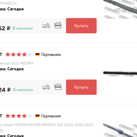
MT4WDLH
ка: Сегодня
Купить
52
В наличии
Германия
T
ивода 0312-RD1RH
ка: Сегодня
Купить
24
В наличии
Германия
T
ь левая NISSAN MICRA/MARCH K12 2002-2010 0212-
6L
ка: Сегодня