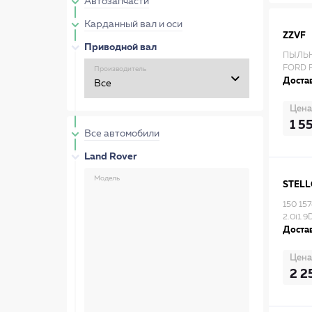
Автозапчасти
Карданный вал и оси
ZZVF
Приводной вал
ПЫЛЬН
FORD 
Производитель
Достав
Цена
1 5
Все автомобили
Land Rover
Модель
STEL
150 15
2.0i1.9
Достав
Цена
2 2