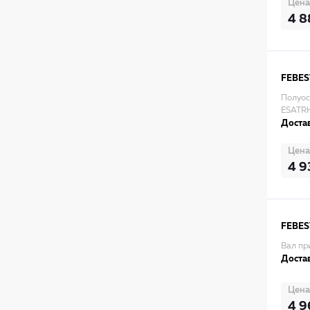
Цена
4 8
FEBES
Полуос
ESATR
Достав
Цена
4 9
FEBES
Вал пр
Достав
Цена
4 9