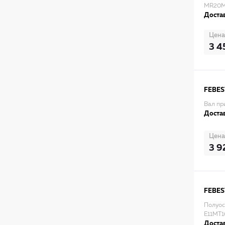
MR20
Достав
Цена
3 4
FEBES
Вал пр
Достав
Цена
3 9
FEBES
Полуос
E11MT1
Достав