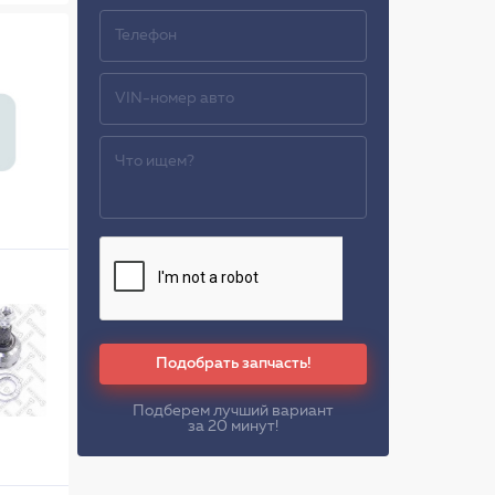
Подобрать запчасть!
Подберем лучший вариант
за 20 минут!