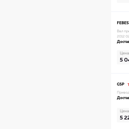
FEBES
Вал пр
2012 0
Достав
Цена
5 0
GSP
Привод
Достав
Цена
5 2