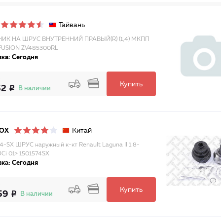
Тайвань
ИК НА ШРУС ВНУТРЕННИЙ ПРАВЫЙ(R) (1,4) МКПП
FUSION ZV485300RL
ка: Сегодня
Купить
52
В наличии
Китай
LOX
74-SX ШРУС наружный к-кт Renault Laguna II 1.8-
DCi 01> 1501574SX
ка: Сегодня
Купить
59
В наличии