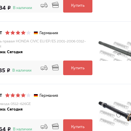
Купить
84
В наличии
Германия
T
ь правая HONDA CIVIC EU/EP/ES 2001-2006 0312-
H
ка: Сегодня
Купить
35
В наличии
Германия
T
ивода 0512-626GE
ка: Сегодня
Купить
64
В наличии