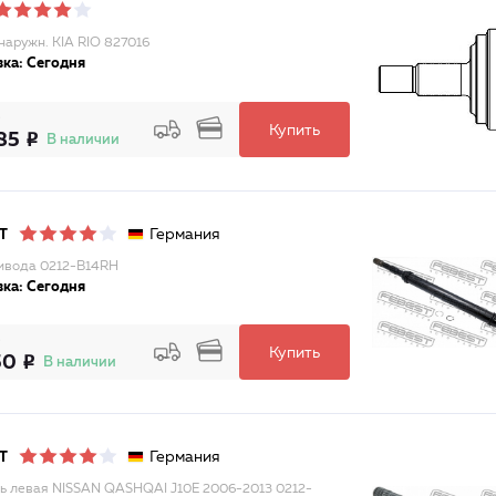
аружн. KIA RIO 827016
ка: Сегодня
Купить
85
В наличии
Германия
T
ивода 0212-B14RH
ка: Сегодня
Купить
50
В наличии
Германия
T
ь левая NISSAN QASHQAI J10E 2006-2013 0212-