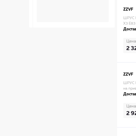
ZZVF
ШРУС 
X3 E83
Достав
Цена
2 3
ZZVF
ШРУС 
на при
Достав
Цена
2 9