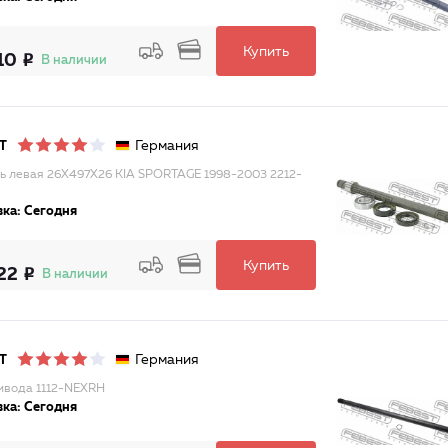
Купить
10
В наличии
Германия
T
ь левая 26X497X26 KIA SPORTAGE 1998-2003 2212-
ка: Сегодня
Купить
22
В наличии
Германия
T
ивода 1112-NEXRH
ка: Сегодня