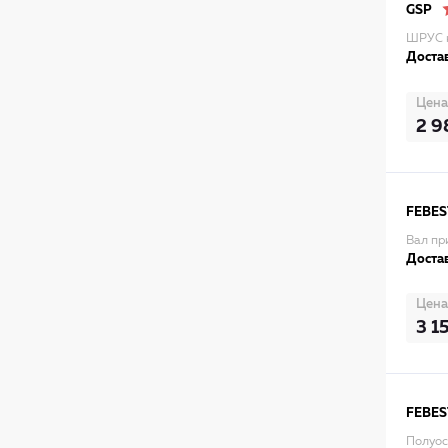
GSP
ШРУС н
Достав
Цена
2 9
FEBES
Вал пр
Достав
Цена
3 1
FEBES
Полуос