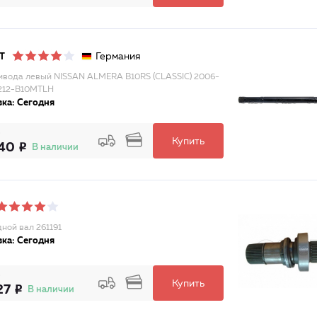
Германия
T
ивода левый NISSAN ALMERA B10RS (CLASSIC) 2006-
212-B10MTLH
ка: Сегодня
Купить
40
В наличии
ной вал 261191
ка: Сегодня
Купить
27
В наличии