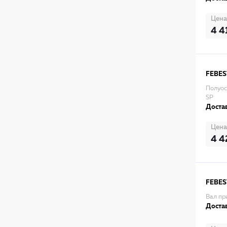
Цена
4 4
FEBES
Полуос
SP
Достав
Цена
4 4
FEBES
Вал пр
Достав