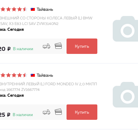
Тайвань
ВНЕШНИЙ СО СТОРОНЫ КОЛЕСА ЛЕВЫЙ (L) BMW
 SAV, X3 E83 LCI SAV ZVW3140N2
ка: Сегодня
Купить
20
В наличии
Тайвань
ВНУТРЕННИЙ ЛЕВЫЙ (L) FORD MONDEO IV 2,0 МКПП
вод 1667774 ZV1667774
ка: Сегодня
Купить
25
В наличии