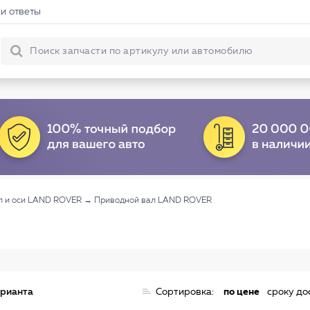
и ответы
л и оси LAND ROVER
→
Приводной вал LAND ROVER
арианта
Сортировка:
по цене
сроку до