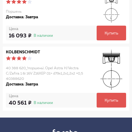
Поршень
Доставка: Завтра
Цена
Купить
16 093
В наличии
KOLBENSCHMIDT
40 388 620_!поршень\ Opel Astra H/Vectra
C/Zafira 1.6i 16V Z16XEP 01> d79x1,2x1,2x2 +0,5
40388620
Доставка: Завтра
Цена
Купить
40 561
В наличии