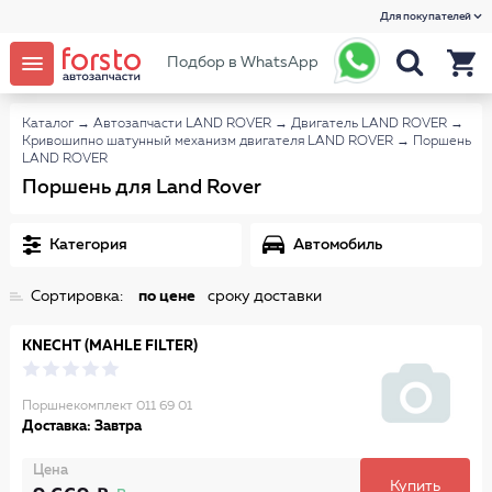
Для покупателей
Подбор в WhatsApp
Каталог
→
Автозапчасти LAND ROVER
→
Двигатель LAND ROVER
→
Кривошипно шатунный механизм двигателя LAND ROVER
→
Поршень
LAND ROVER
Поршень для Land Rover
Категория
Автомобиль
Сортировка:
по цене
сроку доставки
KNECHT (MAHLE FILTER)
Поршнекомплект 011 69 01
Доставка: Завтра
Цена
Купить