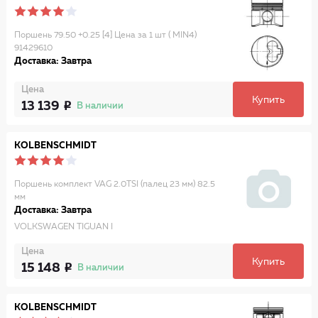
Поршень 79.50 +0.25 [4] Цена за 1 шт ( MIN4)
91429610
Доставка: Завтра
Цена
Купить
13 139
В наличии
KOLBENSCHMIDT
Поршень комплект VAG 2.0TSI (палец 23 мм) 82.5
мм
Доставка: Завтра
VOLKSWAGEN TIGUAN I
Цена
Купить
15 148
В наличии
KOLBENSCHMIDT