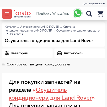
Для покупателей
Подбор в WhatsApp
Каталог
→
Автозапчасти LAND ROVER
→
Система
кондиционирования LAND ROVER
→
Осушитель кондиционера авто
LAND ROVER
Осушитель кондиционера для Land Rover
Категория
Автомобиль
Сортировка:
по цене
сроку доставки
Для покупки запчастей из
раздела
«
Осушитель
кондиционера для Land Rover
»
Для покупки запчастей из