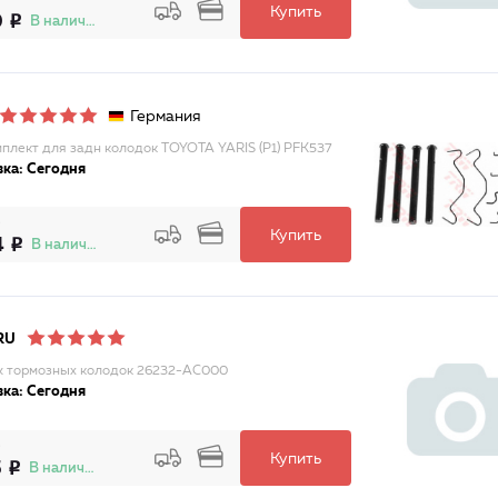
Купить
0
В наличии
Германия
плект для задн колодок TOYOTA YARIS (P1) PFK537
ка: Сегодня
Купить
4
В наличии
RU
 тормозных колодок 26232-AC000
ка: Сегодня
Купить
5
В наличии