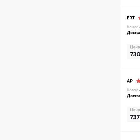
ERT
Комлек
Достав
Цена
73
AP
Колодк
Достав
Цена
737