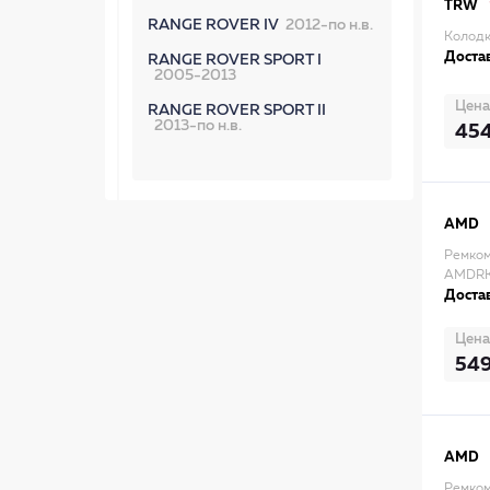
TRW
RANGE ROVER IV
2012-по н.в.
Колодк
Достав
RANGE ROVER SPORT I
2005-2013
Цена
RANGE ROVER SPORT II
2013-по н.в.
45
AMD
Ремком
AMDRK
Достав
Цена
54
AMD
Ремком