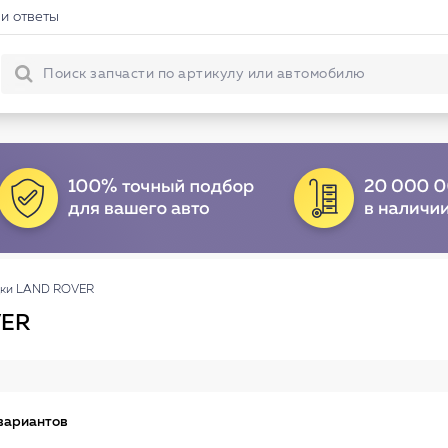
и ответы
дки LAND ROVER
VER
вариантов