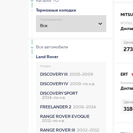
Каталог ТО
Тормозные колодки
MITSU
Производитель
КОЛЬЦ
Достав
Цена
Все автомобили
273
Land Rover
Модель
DISCOVERY III
2005-2009
ERT
Комлек
DISCOVERY IV
2009-по н.в.
Достав
DISCOVERY SPORT
2014-по н.в.
Цена
FREELANDER 2
2006-2014
318
RANGE ROVER EVOQUE
2011-по н.в.
RANGE ROVER III
2002-2012