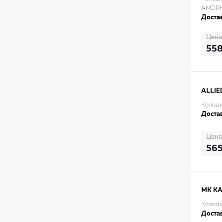
AMDRK
Достав
Цена
55
ALLIE
Колодк
Достав
Цена
56
MK K
Колодк
Достав