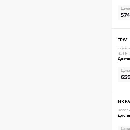
Цена
574
TRW
Ремком
4x4 PF
Достав
Цена
65
MK K
Колодк
Достав
Цена