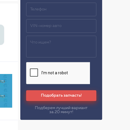
Подобрать запчасть!
Подберем лучший вариант
за 20 минут!