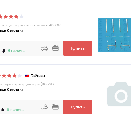
тующие тормозных колодок 420016
ка: Сегодня
Купить
0
В наличии
Тайвань
и торм.бараб.ручн.торм.[185x20]
ка: Сегодня
Купить
В наличии