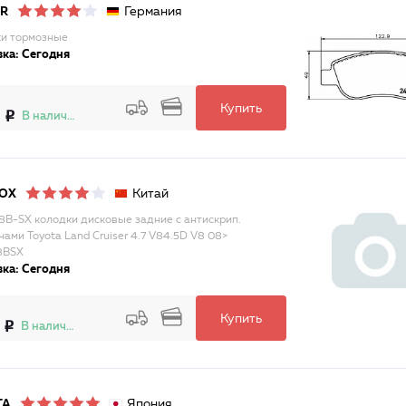
Германия
AR
и тормозные
ка: Сегодня
Купить
В наличии
Китай
LOX
8B-SX колодки дисковые задние с антискрип.
нами Toyota Land Cruiser 4.7 V84.5D V8 08>
8BSX
ка: Сегодня
Купить
В наличии
Япония
TA