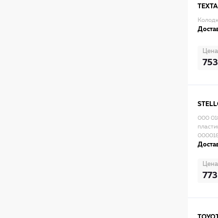
TEXT
Колодк
Достав
Цена
753
STEL
000 01
пласти
00001
Достав
Цена
773
TOYO