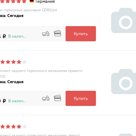
Германия
и тормозные дисковые GDB1124
ка: Сегодня
Купить
4
В наличии
плект заднего тормозного механизма правого
111
ка: Сегодня
Купить
9
В наличии
плект заднего тормозного механизма левого