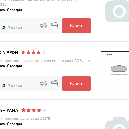
121
ка: Сегодня
Купить
8
В наличии
D NIPPON
и тормозные дисковые передние, комплект ADB0143
ка: Сегодня
Купить
5
В наличии
ASHIYAMA
и тормозные дисковые D2275
ка: Сегодня