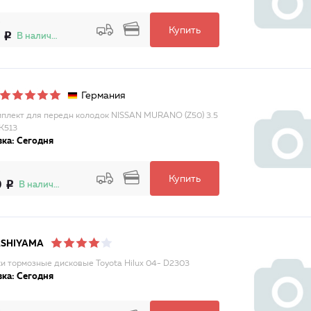
Купить
В наличии
Германия
плект для передн колодок NISSAN MURANO (Z50) 3.5
K513
ка: Сегодня
Купить
9
В наличии
ASHIYAMA
и тормозные дисковые Toyota Hilux 04- D2303
ка: Сегодня