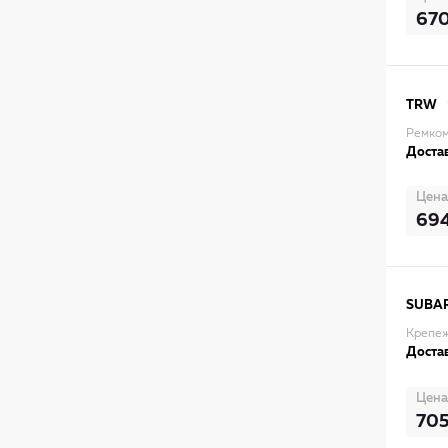
67
TRW
Ремком
Достав
Цена
69
SUBA
Крепеж
Достав
Цена
70