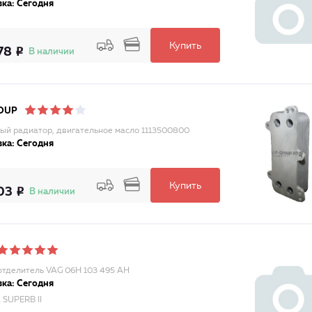
ка: Сегодня
Купить
78
В наличии
OUP
ый радиатор, двигательное масло 1113500800
ка: Сегодня
Купить
03
В наличии
тделитель VAG 06H 103 495 AH
ка: Сегодня
SUPERB II