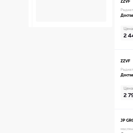
ZZVF
Радиат
Достав
Цена
2 4
ZZVF
Радиат
Достав
Цена
2 7
JP GR
маслян