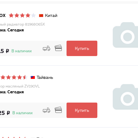
Китай
LOX
ый радиатор 8196806SX
ка: Сегодня
Купить
15
В наличии
Тайвань
ор масляный ZV190VL
ка: Сегодня
Купить
25
В наличии