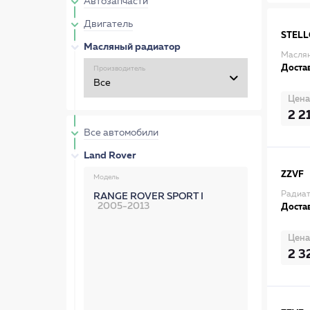
Автозапчасти
Двигатель
STEL
Масляный радиатор
Маслян
Достав
Производитель
Цена
2 2
Все автомобили
Land Rover
ZZVF
Модель
Радиат
RANGE ROVER SPORT I
2005-2013
Достав
Цена
2 3