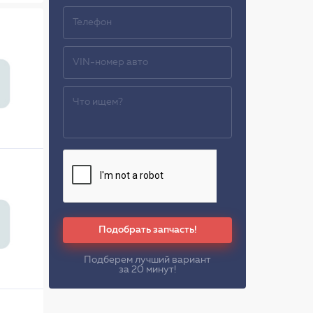
Подобрать запчасть!
Подберем лучший вариант
за 20 минут!