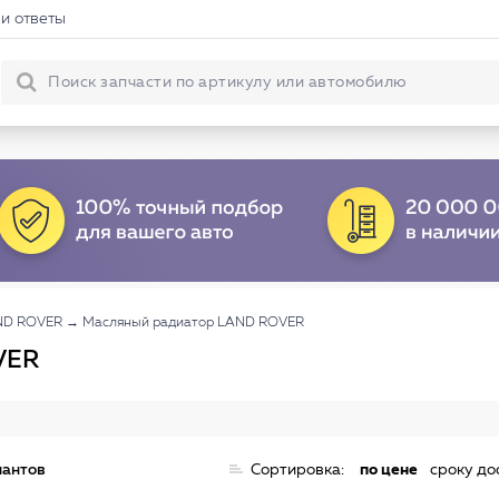
и ответы
ND ROVER
→
Масляный радиатор LAND ROVER
VER
иантов
Сортировка:
по цене
сроку до