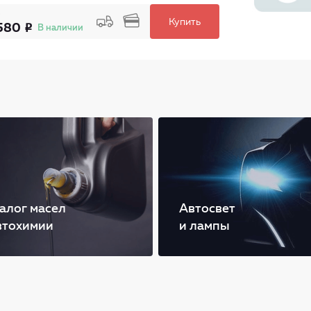
Купить
580
В наличии
алог масел
Автосвет
втохимии
и лампы