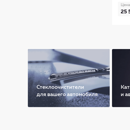
Цена
25 
Стеклоочистители
Кат
для вашего автомобиля
и а