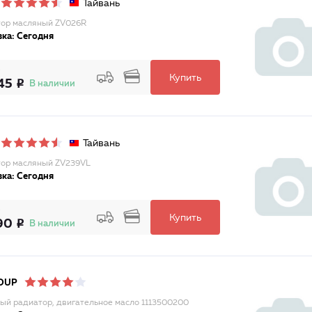
Тайвань
ор масляный ZV026R
ка: Сегодня
Купить
45
В наличии
Тайвань
ор масляный ZV239VL
ка: Сегодня
Купить
90
В наличии
OUP
ый радиатор, двигательное масло 1113500200