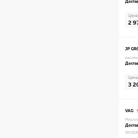
Достав
Цена
2 9
JP GR
маслян
Достав
Цена
3 2
VAG
Маслоо
Достав
SKODA 