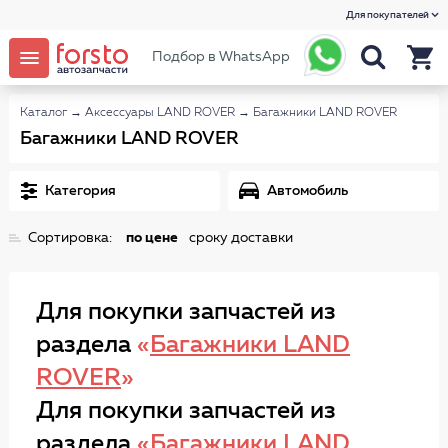
Для покупателей
Подбор в WhatsApp
Каталог
→
Аксессуары LAND ROVER
→
Багажники LAND ROVER
Багажники LAND ROVER
Категория
Автомобиль
Сортировка:
по цене
сроку доставки
Для покупки запчастей из
раздела
«
Багажники LAND
ROVER
»
Для покупки запчастей из
раздела
«
Багажники LAND