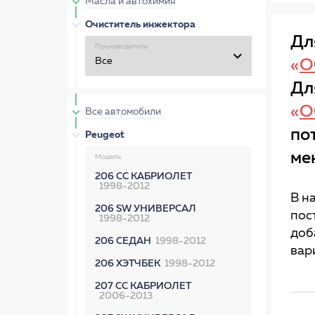
Масла и автохимия
Очиститель инжектора
Дл
Производитель
«
О
Дл
«
О
Все автомобили
по
Peugeot
ме
Модель
206 CC КАБРИОЛЕТ
1998-2012
В н
206 SW УНИВЕРСАЛ
пос
1998-2012
доб
206 СЕДАН
1998-2012
вар
206 ХЭТЧБЕК
1998-2012
207 CC КАБРИОЛЕТ
2006-2013