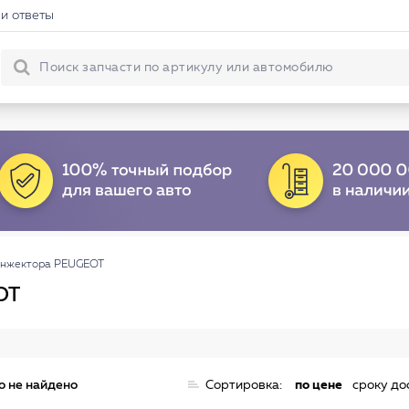
и ответы
инжектора PEUGEOT
OT
о не найдено
Сортировка:
по цене
сроку до