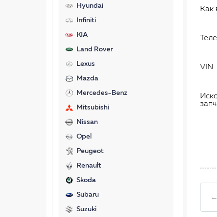
Hyundai
Как 
Infiniti
KIA
Тел
Land Rover
Lexus
VIN
Mazda
Mercedes-Benz
Иск
запч
Mitsubishi
Nissan
Opel
Peugeot
Renault
Skoda
Subaru
←
Suzuki