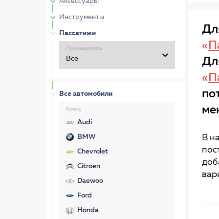
Аксессуары
Инструменты
Дл
Пассатижи
«
П
Производитель
Дл
«
П
по
Все автомобили
ме
Бренд
Audi
BMW
В н
пос
Chevrolet
доб
Citroen
вар
Daewoo
Ford
Honda