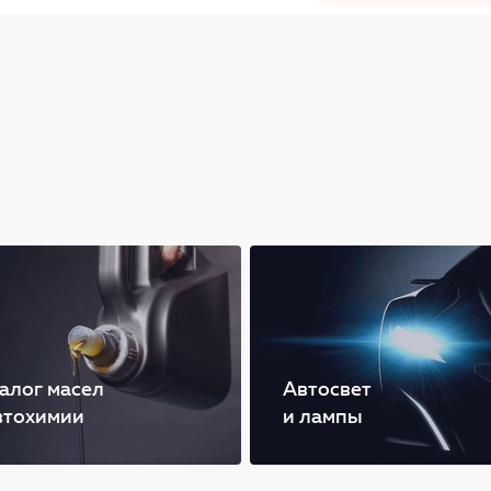
алог масел
Автосвет
втохимии
и лампы