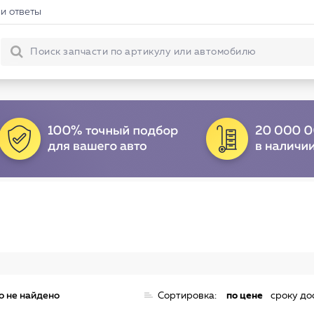
и ответы
о не найдено
Сортировка:
по цене
сроку до