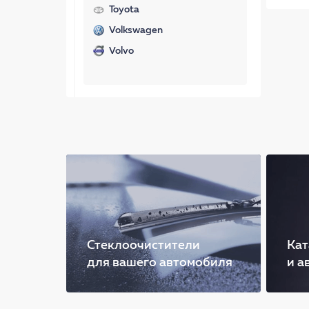
Toyota
Volkswagen
Volvo
Стеклоочистители
Кат
для вашего автомобиля
и а