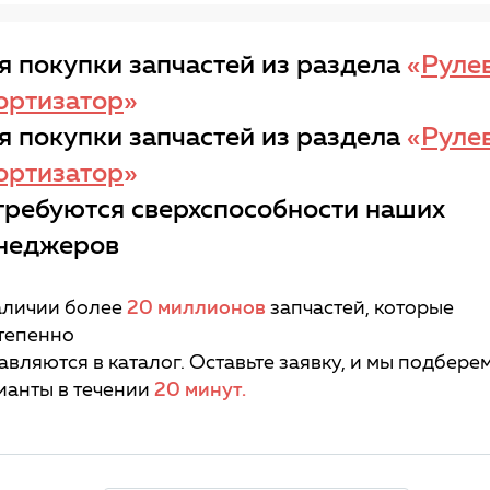
я покупки запчастей из раздела
«
Руле
ортизатор
»
я покупки запчастей из раздела
«
Руле
ортизатор
»
требуются сверхспособности наших
неджеров
аличии более
20 миллионов
запчастей, которые
тепенно
авляются в каталог. Оставьте заявку, и мы подбере
ианты в течении
20 минут.