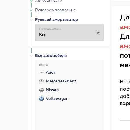
Автозапчасти
Рулевое управление
Дл
Рулевой амортизатор
ам
Производитель
Дл
ам
по
Все автомобили
ме
Бренд
Audi
Mercedes-Benz
В н
пос
Nissan
доб
Volkswagen
вар