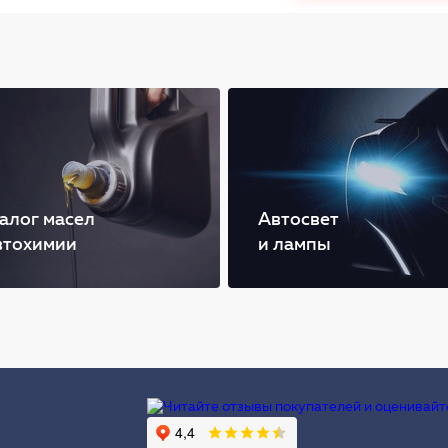
алог масел
Автосвет
втохимии
и лампы
Ы