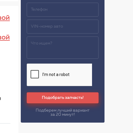
вой
вой
Подобрать запчасть!
м
Подберем лучший вариант
за 20 минут!