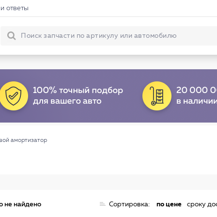
и ответы
вой амортизатор
о не найдено
Сортировка:
по цене
сроку до