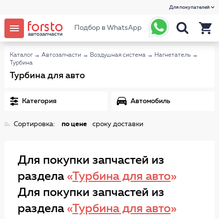
Для покупателей
Подбор в WhatsApp
Каталог
→
Автозапчасти
→
Воздушная система
→
Нагнетатель
→
Турбина
Турбина для авто
Категория
Автомобиль
Сортировка:
по цене
сроку доставки
Для покупки запчастей из
раздела
«
Турбина для авто
»
Для покупки запчастей из
раздела
«
Турбина для авто
»