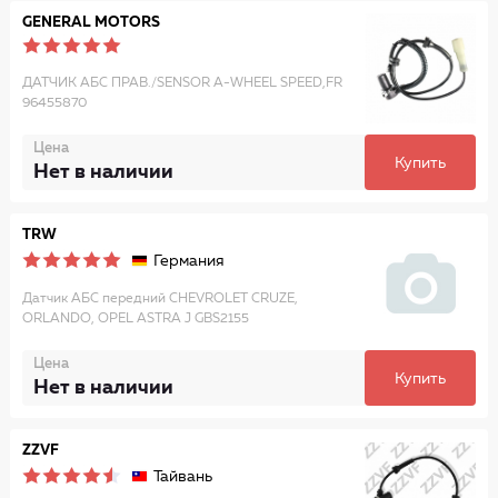
GENERAL MOTORS
ДАТЧИК АБС ПРАВ./SENSOR A-WHEEL SPEED,FR
96455870
Цена
Купить
Нет в наличии
TRW
Германия
Датчик АБС передний CHEVROLET CRUZE,
ORLANDO, OPEL ASTRA J GBS2155
Цена
Купить
Нет в наличии
ZZVF
Тайвань