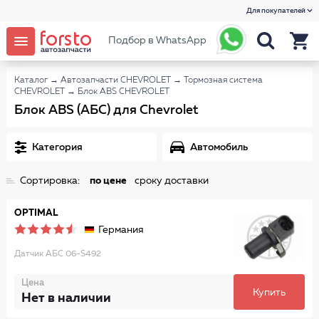
Для покупателей
Подбор в WhatsApp
Каталог
→
Автозапчасти CHEVROLET
→
Тормозная система
CHEVROLET
→
Блок ABS CHEVROLET
Блок ABS (АБС) для Chevrolet
Категория
Автомобиль
Сортировка:
по цене
сроку доставки
OPTIMAL
Германия
Датчик АБС 06-S492
Цена
Купить
Нет в наличии