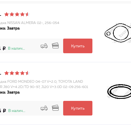
L
дка NISSAN ALMERA 02-, 256-054
ка: Завтра
Купить
4
В наличии
L
адка FORD MONDEO 04-07 V=2.0, TOYOTA LAND
R J80 V=4.2D/TD 90-97, J120 V=3.0D 02-09 256-601
ка: Завтра
Купить
6
В наличии