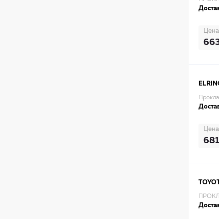
Достав
Цена
66
ELRIN
Прокла
Достав
Цена
681
TOYO
ПРОКЛ
Достав