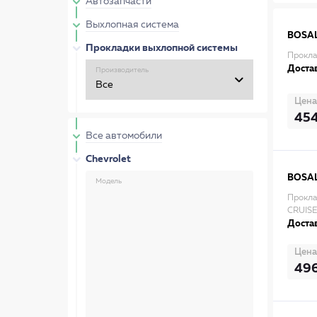
Автозапчасти
Выхлопная система
BOSA
Прокладки выхлопной системы
Прокла
Достав
Производитель
Цена
45
Все автомобили
Chevrolet
BOSA
Модель
Прокл
CRUISE
Достав
Цена
49