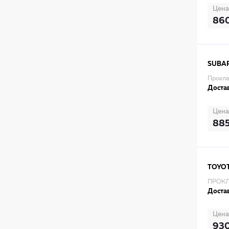
Цена
86
SUBA
Прокла
Достав
Цена
88
TOYO
ПРОКЛ
Достав
Цена
93