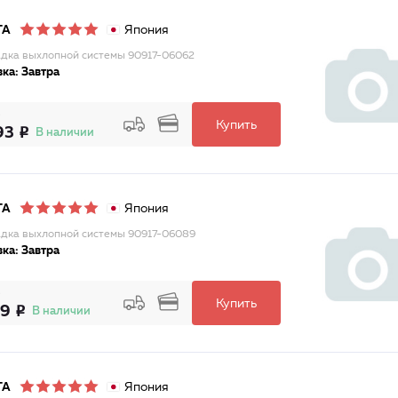
Япония
TA
дка выхлопной системы 90917-06062
ка: Завтра
Купить
93
В наличии
Япония
TA
дка выхлопной системы 90917-06089
ка: Завтра
Купить
49
В наличии
Япония
TA