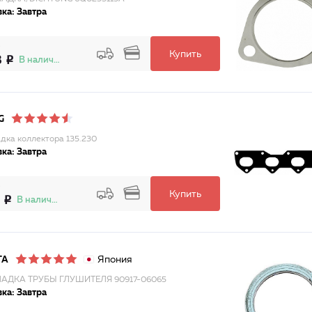
ка: Завтра
Купить
3
В наличии
G
дка коллектора 135.230
ка: Завтра
Купить
В наличии
Япония
TA
АДКА ТРУБЫ ГЛУШИТЕЛЯ 90917-06065
ка: Завтра