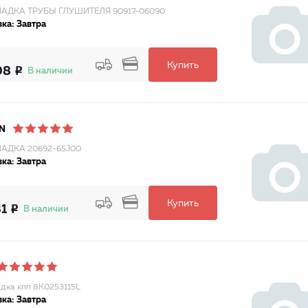
АДКА ТРУБЫ ГЛУШИТЕЛЯ 90917-06090
ка: Завтра
Купить
08
В наличии
N
АДКА 20692-65J00
ка: Завтра
Купить
31
В наличии
дка кпп 8K0253115L
ка: Завтра