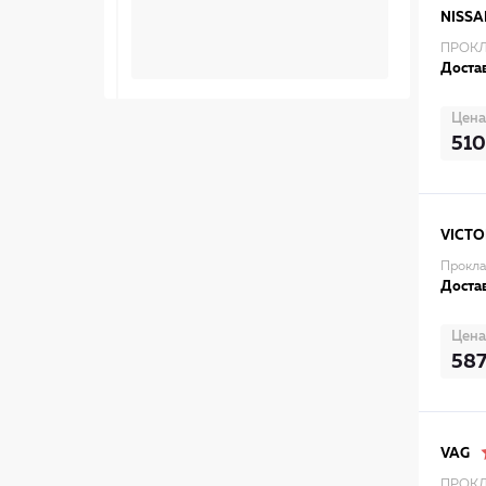
NISSA
ПРОКЛ
Достав
Цена
510
VICTO
Прокла
Достав
Цена
58
VAG
ПРОКЛ