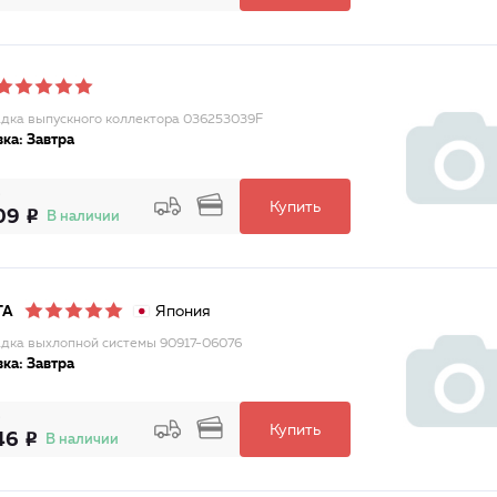
дка выпускного коллектора 036253039F
ка: Завтра
Купить
09
В наличии
Япония
TA
дка выхлопной системы 90917-06076
ка: Завтра
Купить
46
В наличии