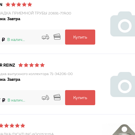
N
АДКА ПРИЕМНОЙ ТРУБЫ 20691-77A00
ка: Завтра
Купить
В наличии
R REINZ
дка выпускного коллектора 71-34206-00
ка: Завтра
Купить
7
В наличии
АДКА/DICHTUNG 6Q0253115A