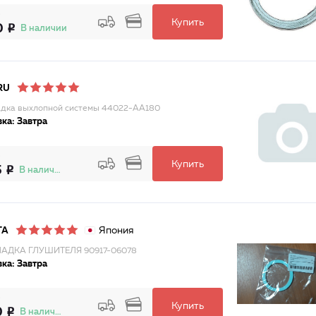
Купить
0
В наличии
RU
дка выхлопной системы 44022-AA180
ка: Завтра
Купить
5
В наличии
Япония
TA
АДКА ГЛУШИТЕЛЯ 90917-06078
ка: Завтра
Купить
0
В наличии