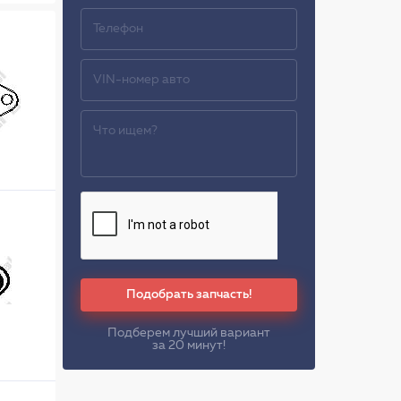
Подобрать запчасть!
Подберем лучший вариант
за 20 минут!