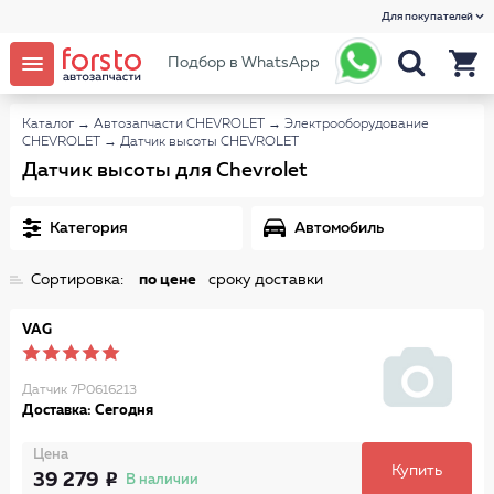
Для покупателей
Подбор в WhatsApp
Каталог
→
Автозапчасти CHEVROLET
→
Электрооборудование
CHEVROLET
→
Датчик высоты CHEVROLET
Датчик высоты для Chevrolet
Категория
Автомобиль
Сортировка:
по цене
сроку доставки
VAG
Датчик 7P0616213
Доставка: Сегодня
Цена
Купить
39 279
В наличии