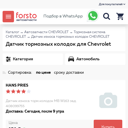
Для покупателей
Подбор в WhatsApp
Каталог
→
Автозапчасти CHEVROLET
→
Тормозная система
CHEVROLET
→
Датчик износа тормозных колодок CHEVROLET
Датчик тормозных колодок для Chevrolet
Категория
Автомобиль
Сортировка:
по цене
сроку доставки
HANS PRIES
Датчик износа торм.колодок MB W163 зад.
408099755
Доставка: Сегодня, после 9 утра
Цена
Купить