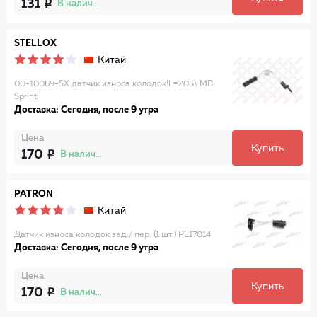
131
В наличии
STELLOX
Китай
00-10069-SX датчик износа колодок!L=205\ MB
Sprint
Доставка: Сегодня, после 9 утра
Цена
Купить
170
В наличии
PATRON
Китай
Датчик износа колодок зад./ пер. (1 шт.) PE17014
Доставка: Сегодня, после 9 утра
Цена
Купить
170
В наличии