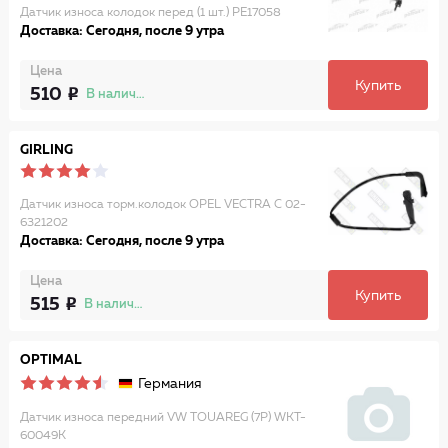
Датчик износа колодок перед (1 шт.) PE17058
Доставка: Сегодня, после 9 утра
Цена
Купить
510
В наличии
GIRLING
Датчик износа торм.колодок OPEL VECTRA C 02-
6321202
Доставка: Сегодня, после 9 утра
Цена
Купить
515
В наличии
OPTIMAL
Германия
Датчик износа передний VW TOUAREG (7P) WKT-
60049K