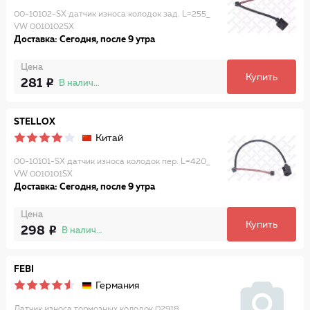
00-10102-SX датчик износа колодок зад. L=255_
VW 0010102SX
Доставка: Сегодня, после 9 утра
Цена
Купить
281
В наличии
STELLOX
Китай
00-10101-SX датчик износа колодок пер. L=420_
VW 0010101SX
Доставка: Сегодня, после 9 утра
Цена
Купить
298
В наличии
FEBI
Германия
Датчик износа тормозных колодок 02918