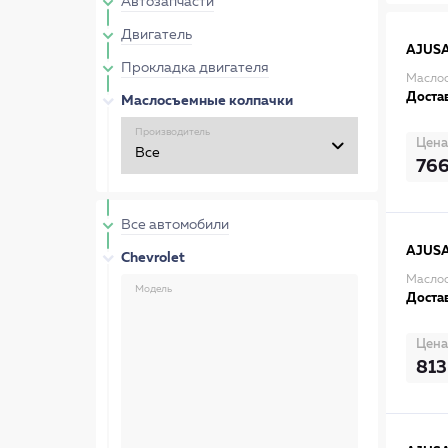
Автозапчасти
Двигатель
AJUS
Прокладка двигателя
Маслос
Достав
Маслосъемные колпачки
Производитель
Цена
76
Все автомобили
AJUS
Chevrolet
Маслос
Модель
Достав
Цена
813