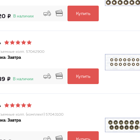
Купить
20
В наличии
A
ъемные колп. 57042900
ка: Завтра
Купить
89
В наличии
A
ъемные колп. (комплект) 57043100
ка: Завтра
Купить