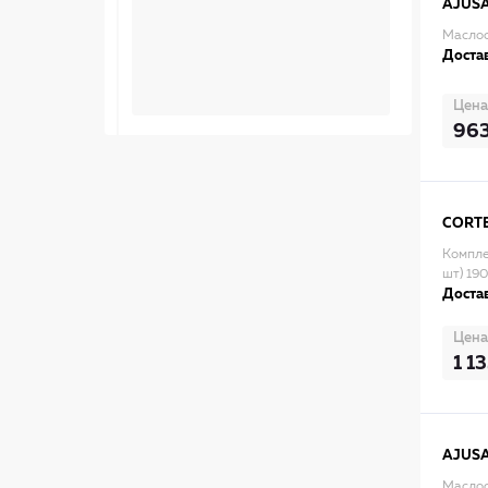
AJUS
Маслос
Достав
Цена
96
CORT
Компле
шт) 19
Достав
Цена
1 1
AJUS
Маслос