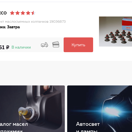
ECO
кт маслосъемных колпачков 19036873
ка: Завтра
Купить
61
В наличии
алог масел
Автосвет
втохимии
и лампы