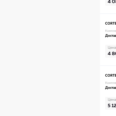
4 0
CORT
Компле
Достав
Цена
4 8
CORT
Компле
Достав
Цена
5 1