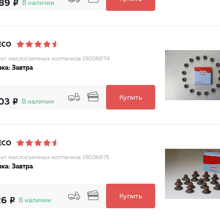
89
В наличии
ECO
кт маслосъемных колпачков 19036874
ка: Завтра
Купить
03
В наличии
ECO
кт маслосъемных колпачков 19036875
ка: Завтра
Купить
26
В наличии