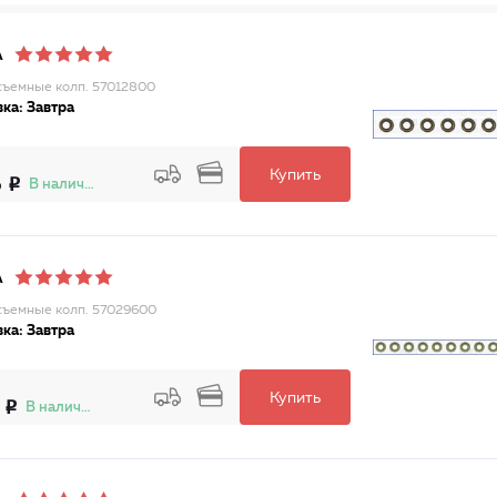
A
ъемные колп. 57012800
ка: Завтра
Купить
6
В наличии
A
ъемные колп. 57029600
ка: Завтра
Купить
В наличии