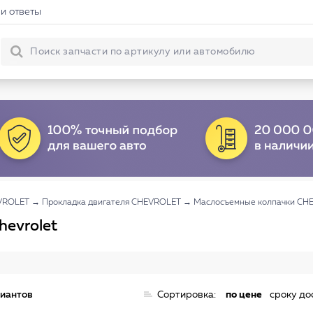
и ответы
VROLET
→
Прокладка двигателя CHEVROLET
→
Маслосъемные колпачки CH
evrolet
риантов
Сортировка:
по цене
сроку до