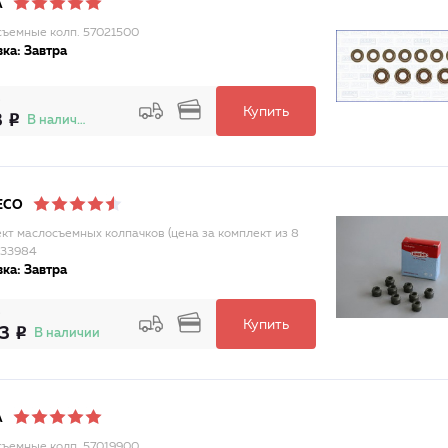
A
ъемные колп. 57021500
ка: Завтра
Купить
3
В наличии
ECO
кт маслосъемных колпачков (цена за комплект из 8
033984
ка: Завтра
Купить
33
В наличии
A
ъемные колп. 57019900