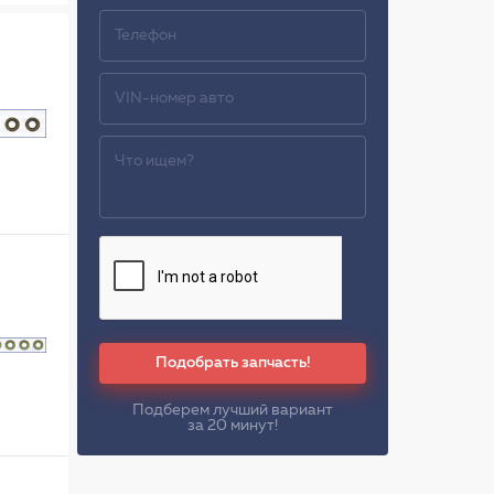
Подобрать запчасть!
Подберем лучший вариант
за 20 минут!