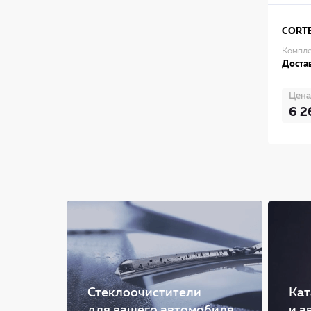
CORT
Компле
Достав
Цена
6 2
Стеклоочистители
Кат
для вашего автомобиля
и а