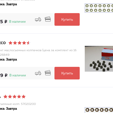
ка: Завтра
Купить
75
В наличии
ECO
кт маслосъемных колпачков (цена за комплект из 16
026849
ка: Завтра
Купить
49
В наличии
A
ъемные колп. 57020200
ка: Завтра