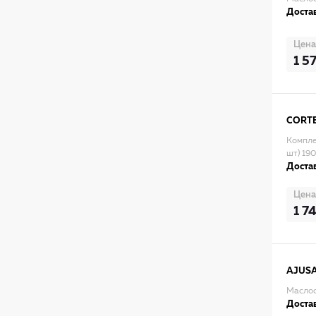
Достав
Цена
1 5
CORT
Компле
шт) 19
Достав
Цена
1 7
AJUS
Маслос
Достав