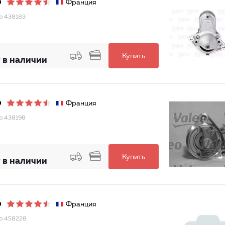
Франция
O
р 438183
Купить
 в наличии
Франция
O
р 438198
Купить
 в наличии
Франция
O
р 458228