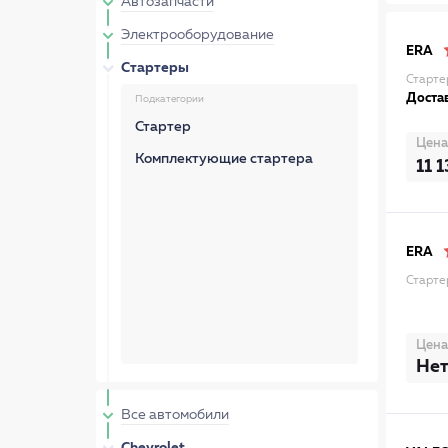
Автозапчасти
Электрооборудование
ERA
Стартеры
Старте
Достав
Подкатегории
Стартер
Цена
Комплектующие стартера
11 
ERA
Старте
Цена
Нет
Все автомобили