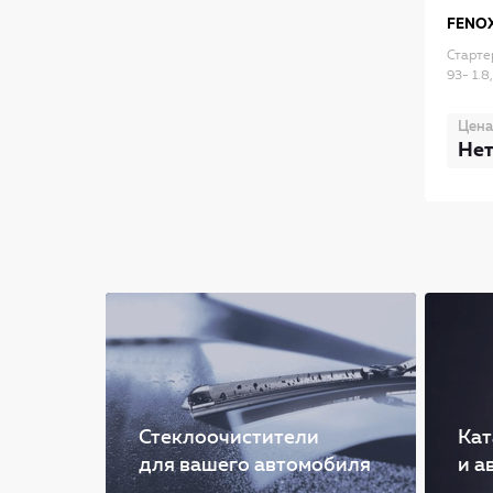
FENO
Стартер
93- 1.8
Цена
Нет
Стеклоочистители
Кат
для вашего автомобиля
и а