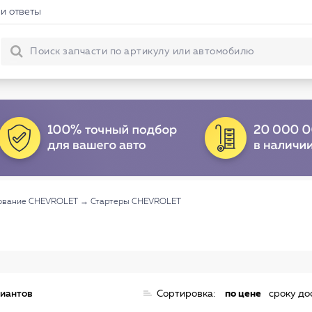
и ответы
ование CHEVROLET
→
Стартеры CHEVROLET
риантов
Сортировка:
по цене
сроку до