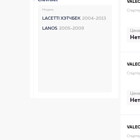
Chevrolet
VALE
Модель
Старте
LACETTI ХЭТЧБЕК
2004-2013
LANOS
2005-2009
Цена
Нет
VALE
Старте
Цена
Нет
VALE
Старте