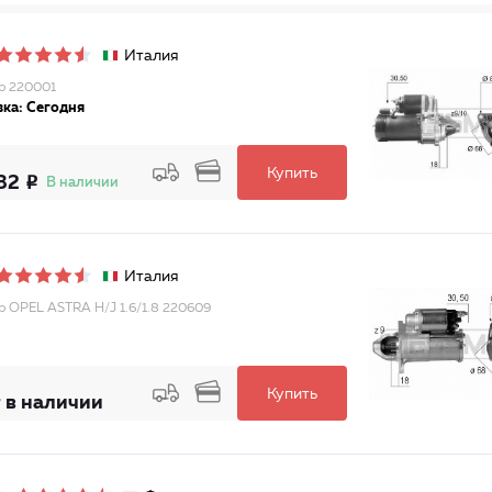
Италия
р 220001
ка: Сегодня
Купить
132
В наличии
Италия
р OPEL ASTRA H/J 1.6/1.8 220609
Купить
 в наличии