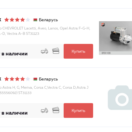
Беларусь
X
р CHEVROLET Lacetti, Aveo, Lanos, Opel Astra F-G-H,
A-D, Vectra A-B ST31123
Купить
 в наличии
Беларусь
X
 Astra H, G, Meriva, Corsa C,Vectra C, Corsa D,Astra J
55556092) ST31133
Купить
 в наличии