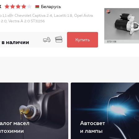
Беларусь
X
 1,1 кВт Chevrolet Captiva 2.4, Lacetti 1.8, Opel Astra
, 2.0, Vectra A 2.0 ST31156
Купить
 в наличии
алог масел
Автосвет
втохимии
и лампы