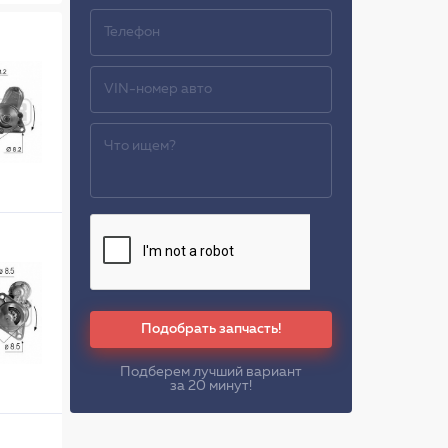
Подобрать запчасть!
Подберем лучший вариант
за 20 минут!