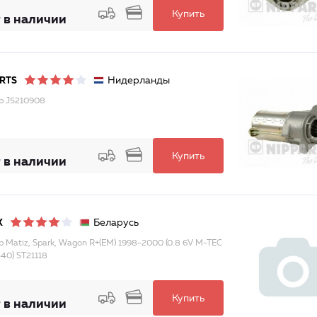
Купить
 в наличии
Нидерланды
RTS
р J5210908
Купить
 в наличии
Беларусь
X
р Matiz, Spark, Wagon R+(EM) 1998-2000 (0.8 6V M-TEC
40) ST21118
Купить
 в наличии