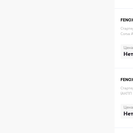
FENO
Старте
Corsa 
Цена
Нет
FENO
Стартер
(АКПП 
Цена
Нет