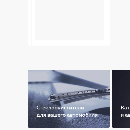
Стеклоочистители
Кат
для вашего автомобиля
и а