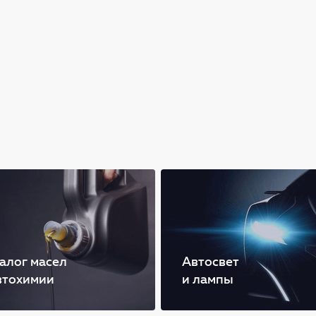
алог масел
Автосвет
втохимии
и лампы