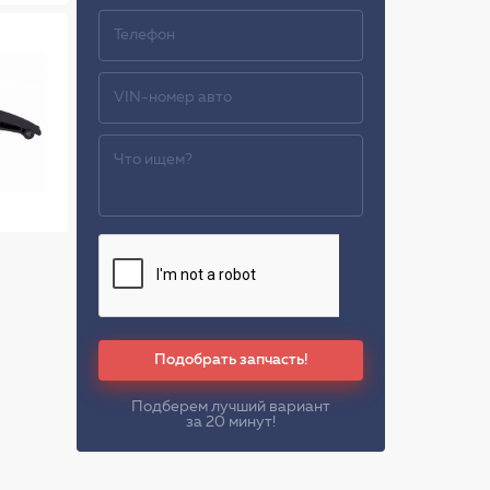
Подобрать запчасть!
Подберем лучший вариант
за 20 минут!