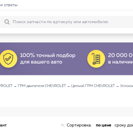
и ответы
VROLET
→
ГРМ двигателя CHEVROLET
→
Цепной ГРМ CHEVROLET
→
Успоко
иант
Сортировка:
по цене
сроку до