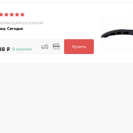
ВЛЯЮЩАЯ/03C109509P
ка: Сегодня
Купить
88
В наличии