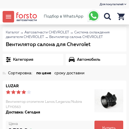
Для покупателей
Подбор в WhatsApp
Каталог
→
Автозапчасти CHEVROLET
→
Система охлаждения
двигателя CHEVROLET
→
Вентилятор салона CHEVROLET
Вентилятор салона для Chevrolet
Категория
Автомобиль
Сортировка:
по цене
сроку доставки
LUZAR
Вентилятор отопителя Lanos/Leganza/Nubira
LFH0563
Доставка: Сегодня
Цена
Купить