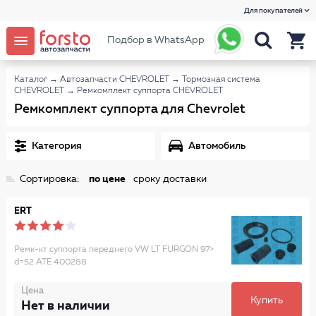
Для покупателей
Подбор в WhatsApp
Каталог
→
Автозапчасти CHEVROLET
→
Тормозная система
CHEVROLET
→
Ремкомплект суппорта CHEVROLET
Ремкомплект суппорта для Chevrolet
Категория
Автомобиль
Сортировка:
по цене
сроку доставки
ERT
Ремк-кт суппорта переднего VW LT FURGON 97>
d=52 ATE 400288
Цена
Купить
Нет в наличии