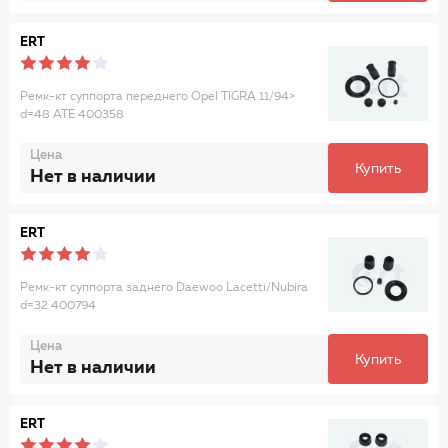
ERT
Ремк-кт суппорта переднего Opel TIGRA 11/94>
d=48 ATE 400358
Цена
Купить
Нет в наличии
ERT
Ремк-кт суппорта заднего Daewoo Lacetti/Nubira
d=32 400794
Цена
Купить
Нет в наличии
ERT