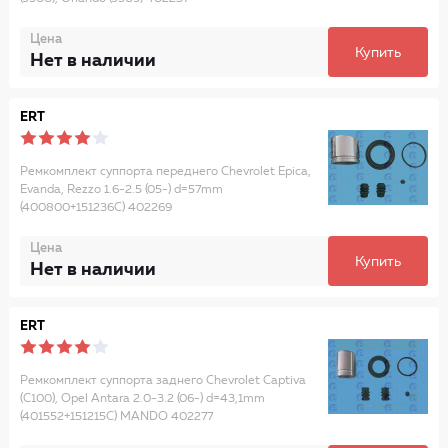
Цена
Купить
Нет в наличии
ERT
Ремкомплект суппорта переднего Chevrolet Epica,
Evanda, Rezzo 1.6-2.5 (05-) d=57mm
(400800+151236C) 402269
Цена
Купить
Нет в наличии
ERT
Ремкомплект суппорта заднего Chevrolet Captiva
(C100), Opel Antara 2.0-3.2 (06-) d=43,1mm
(401552+151215C) MANDO 402277