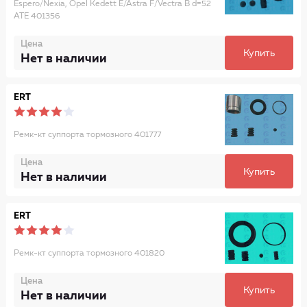
Espero/Nexia, Opel Kedett E/Astra F/Vectra B d=52
ATE 401356
Цена
Купить
Нет в наличии
ERT
Ремк-кт суппорта тормозного 401777
Цена
Купить
Нет в наличии
ERT
Ремк-кт суппорта тормозного 401820
Цена
Купить
Нет в наличии