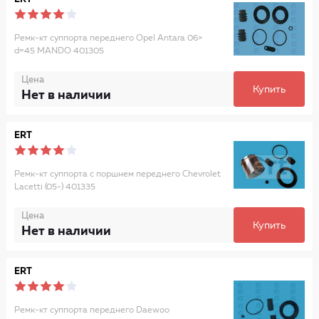
Ремк-кт суппорта переднего Opel Antara 06>
d=45 MANDO 401305
Цена
Купить
Нет в наличии
ERT
Ремк-кт суппорта с поршнем переднего Chevrolet
Lacetti (05-) 401335
Цена
Купить
Нет в наличии
ERT
Ремк-кт суппорта переднего Daewoo