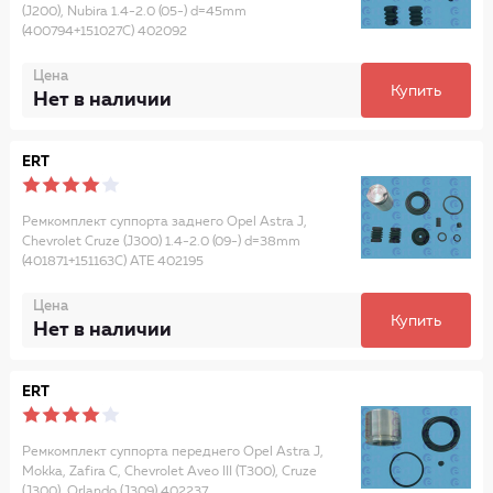
(J200), Nubira 1.4-2.0 (05-) d=45mm
(400794+151027C) 402092
Цена
Купить
Нет в наличии
ERT
Ремкомплект суппорта заднего Opel Astra J,
Chevrolet Cruze (J300) 1.4-2.0 (09-) d=38mm
(401871+151163C) ATE 402195
Цена
Купить
Нет в наличии
ERT
Ремкомплект суппорта переднего Opel Astra J,
Mokka, Zafira C, Chevrolet Aveo III (T300), Cruze
(J300), Orlando (J309) 402237