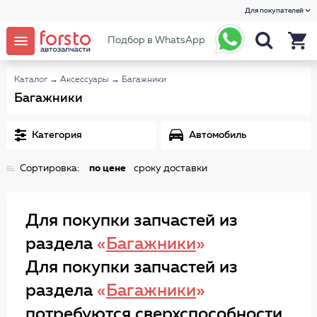
Для покупателей
Подбор в WhatsApp
Каталог
→
Аксессуары
→
Багажники
Багажники
Категория
Автомобиль
Сортировка:
по цене
сроку доставки
Для покупки запчастей из
раздела
«
Багажники
»
Для покупки запчастей из
раздела
«
Багажники
»
потребуются сверхспособности