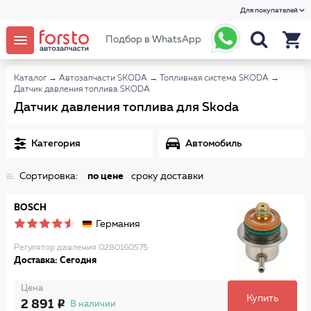
Для покупателей
Подбор в WhatsApp
Каталог
→
Автозапчасти SKODA
→
Топливная система SKODA
→
Датчик давления топлива SKODA
Датчик давления топлива для Skoda
Категория
Автомобиль
Сортировка:
по цене
сроку доставки
BOSCH
Германия
Регулятор давления 0280160575
Доставка: Сегодня
Цена
Купить
2 891
В наличии